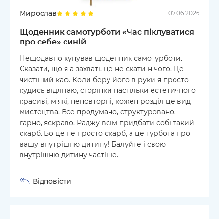
Мирослав
07.06.2026
Щоденник самотурботи «Час піклуватися
про себе» синій
Нещодавно купував щоденник самотурботи.
Сказати, що я а захваті, це не скати нічого. Це
чистіший каф. Коли беру його в руки я просто
кудись відлітаю, сторінки настільки естетичного
красиві, м'які, неповторні, кожен розділ це вид
мистецтва. Все продумано, структуровано,
гарно, яскраво. Раджу всім придбати собі такий
скарб. Бо це не просто скарб, а це турбота про
вашу внутрішню дитину! Балуйте і свою
внутрішню дитину частіше.
Відповісти