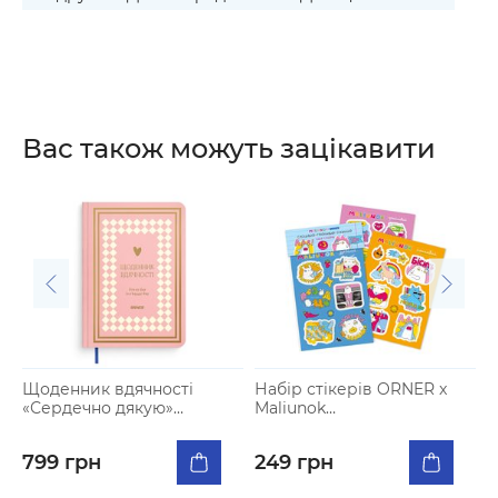
Вас також можуть зацікавити
Щоденник вдячності
Набір стікерів ORNER x
П
«Сердечно дякую»
Maliunok
«
рожевий
«Сміливий+грайливий+зу
хвалий»
8
799 грн
249 грн
7