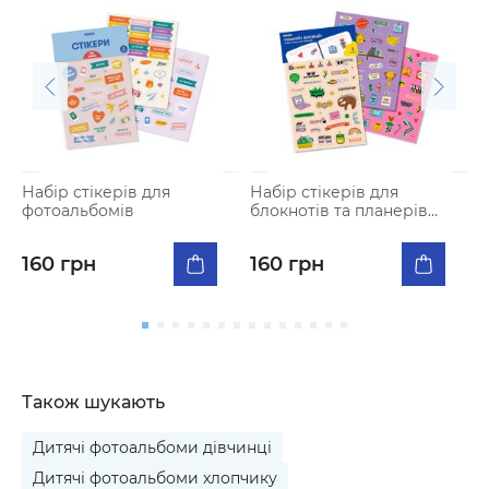
Набір стікерів для
Набір стікерів для
Н
фотоальбомiв
блокнотів та планерів
M
«Плануй і досягай»
«
х
160 грн
160 грн
Також шукають
Дитячі фотоальбоми дівчинці
Дитячі фотоальбоми хлопчику