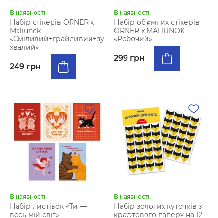
В наявності
В наявності
Набір стікерів ORNER x
Набір об’ємних стікерів
Maliunok
ORNER x MALIUNOK
«Сміливий+грайливий+зу
«Робочий»
хвалий»
299 грн
249 грн
В наявності
В наявності
Набір листівок «Ти —
Набір золотих куточків з
весь мій світ»
крафтового паперу на 12