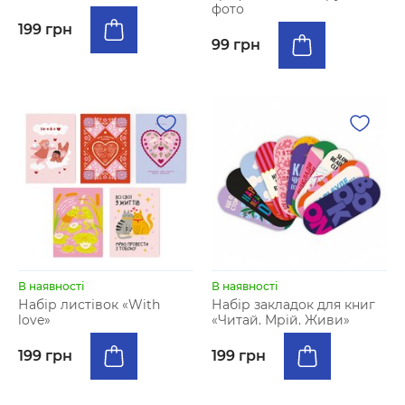
фото
199 грн
99 грн
В наявності
В наявності
Набір листівок «With
Набір закладок для книг
love»
«Читай. Мрій. Живи»
199 грн
199 грн