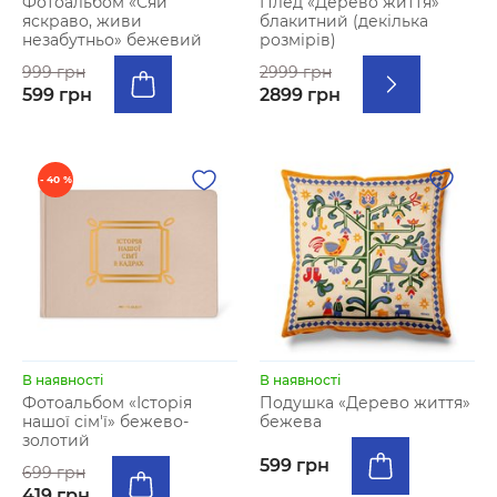
Фотоальбом «Сяй
Плед «Дерево життя»
яскраво, живи
блакитний (декілька
незабутньо» бежевий
розмірів)
999 грн
2999 грн
599 грн
2899 грн
- 40 %
В наявності
В наявності
Фотоальбом «Історія
Подушка «Дерево життя»
нашої сім'ї» бежево-
бежева
золотий
599 грн
699 грн
419 грн