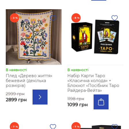
- 3 %
- 8 %
В наявності
В наявності
Плед «Дерево життя»
Набір Карти Таро
бежевий (декілька
«Класична колода» +
розмірів)
Блокнот «Посібник Таро
Райдера-Вейта»
2999 грн
1198 грн
2899 грн
1099 грн
- 7 %
- 7 %