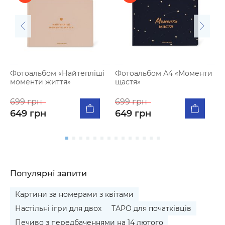
Фотоальбом «Найтепліші
Фотоальбом А4 «Моменти
Т
моменти життя»
щастя»
у
699 грн
699 грн
6
649 грн
649 грн
Популярні запити
Картини за номерами з квітами
Настільні ігри для двох
ТАРО для початківців
Печиво з передбаченнями на 14 лютого