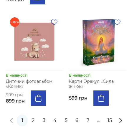
- 10 %
В наявності
В наявності
Дитячий фотоальбом
Карти Оракул «Сила
«Коник»
жінок»
999 грн
599 грн
899 грн
1
2
3
4
5
6
7
…
15