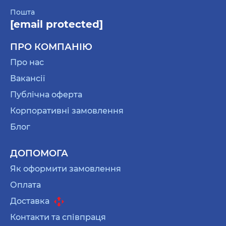
таро, то вам у цю категорію. Тут і свічки, і карти,
Пошта
і блокноти для записів. Продукція з красивими
[email protected]
ілюстраціями та описом кожної карти.
Передбачити майбутнє чи просто розглядати.
ПРО КОМПАНІЮ
Вибір за вами.
Про нас
картини за номерами для відчути себе
художницею. Створити власний шедевр, який
Вакансії
потім повісите на стіну або подаруйте комусь
Публічна оферта
близькому;
Корпоративні замовлення
пазли для вечорів, холодні для прогулянок на
Блог
вулиці. Дуже затишне та захопливе заняття.
Даруйте близькій людині посмішку і дрібку щастя
ДОПОМОГА
від гарних речей, оточуйте турботою та увагою.
Як оформити замовлення
Тому що мама — найдорожча людина.
Оплата
Доставка
Переваги подарунків до Дня матері
Контакти та співпраця
від ORNER