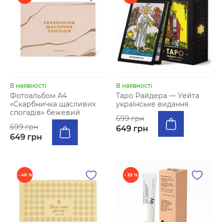
В наявності
В наявності
Фотоальбом А4
Таро Райдера — Уейта
«Скарбничка щасливих
українське видання
спогадів» бежевий
699 грн
699 грн
649 грн
649 грн
- 40 %
- 33 %