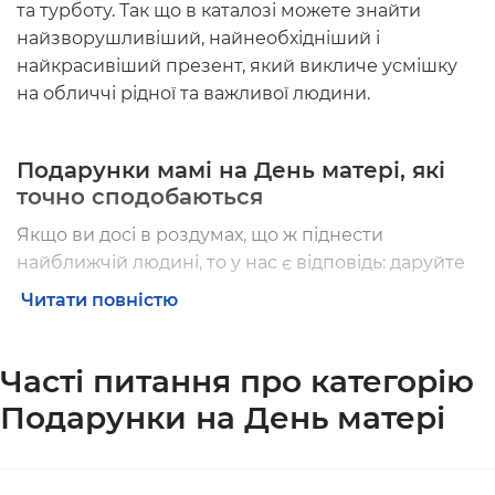
та турботу. Так що в каталозі можете знайти
найзворушливіший, найнеобхідніший і
найкрасивіший презент, який викличе усмішку
на обличчі рідної та важливої людини.
Подарунки мамі на День матері, які
точно сподобаються
Якщо ви досі в роздумах, що ж піднести
найближчій людині, то у нас є відповідь: даруйте
мамі кохання, турботу та набори ORNER!
Читати повністю
Серед наших товарів є багато
оригінальних
подарунків до Дня матері.
Згадайте, що любить
Часті питання про категорію
ваша мама, чим цікавиться, що подобається, а що
Подарунки на День матері
обожнює. Знаємо, що кожна мати любить посуд.
А посуд ORNER — це незвичайний дизайн і нові
ідеї написів і фраз наших працівників і людей
взагалі. Адже наша продукція завжди про