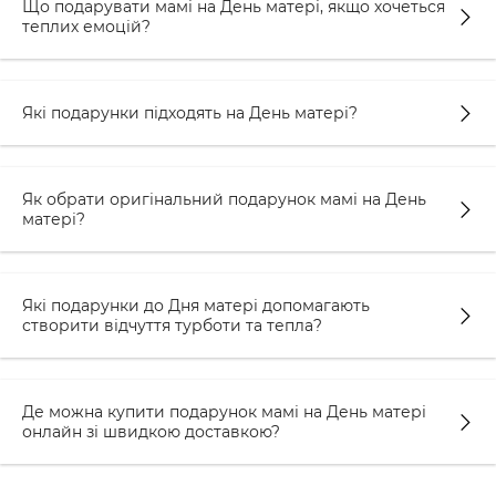
Що подарувати мамі на День матері, якщо хочеться
актуальне і те, що в трендах.
теплих емоцій?
Детальніше про наявність:
посуд із кумедними героями. Є
чашки та
Які подарунки підходять на День матері?
тарілки у наборі
. Також можна самостійно
сформувати набір, який вам до вподоби.
Радимо звернути увагу на посуд із котиками.
Як обрати оригінальний подарунок мамі на День
матері?
Дуже милий продукт. А кумедний напис не
залишить нікого байдужим.
Купуйте
подарунок на День матері
та разом з ним
даруйте також чудові емоції.
Які подарунки до Дня матері допомагають
створити відчуття турботи та тепла?
фотоальбоми для теплих спогадів
. Зараз такий
час, коли все змінюється надто швидко, і ми
змінюємось теж. Тільки наші почуття до рідних
Де можна купити подарунок мамі на День матері
міцнішають і зростають. Зробіть сюрприз мамі:
онлайн зі швидкою доставкою?
роздрукуйте круті кадри, де ви разом, де їсте
морозиво, де перший раз у перший клас або з