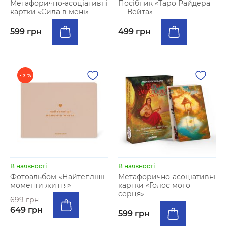
Метафорично-асоціативні
Посібник «Таро Райдера
картки «Сила в мені»
— Вейта»
599 грн
499 грн
- 7 %
В наявності
В наявності
Фотоальбом «Найтепліші
Метафорично-асоціативні
моменти життя»
картки «Голос мого
серця»
699 грн
649 грн
599 грн