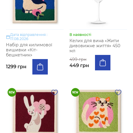
Дата відправлення :
В наявності
17.08.2026
Келих для вина «Жити
Набір для килимової
дивовижне життя» 450
вишивки «Кіт-
мл
бешкетник»
499 грн
449 грн
1299 грн