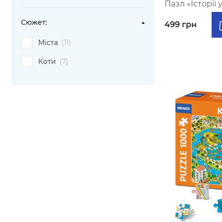
Пазл «Історії 
Сюжет:
499 грн
Міста
(11)
Коти
(7)