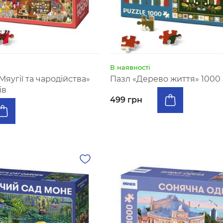
В наявності
яугії та чародійства»
Пазл «Дерево життя» 1000
ів
499 грн