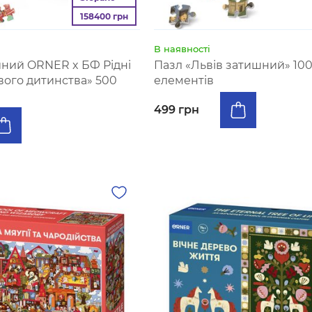
158400 грн
В наявності
йний ORNER x БФ Рідні
Пазл «Львів затишний» 10
вого дитинства» 500
елементів
499 грн