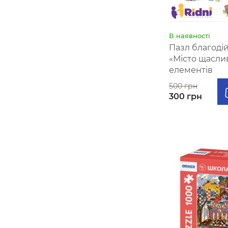
В наявності
Пазл благоді
«Місто щасли
елементів
500 грн
300 грн