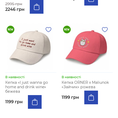
2995 грн
2246 грн
В наявності
В наявності
Кепка «I just wanna go
Кепка ORNER x Maliunok
home and drink wine»
«Зайчик» рожева
бежева
1199 грн
1199 грн