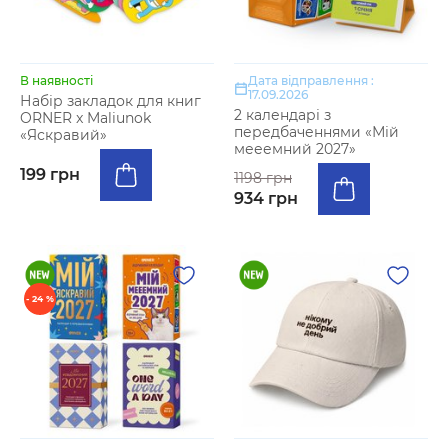
В наявності
Дата відправлення :
17.09.2026
Набір закладок для книг
2 календарі з
ORNER x Maliunok
передбаченнями «Мій
«Яскравий»
мееемний 2027»
199 грн
1198 грн
934 грн
- 24 %