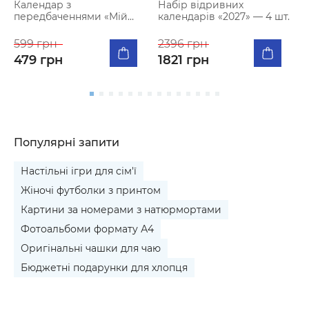
Календар з
Набір відривних
2
передбаченнями «Мій
календарів «2027» — 4 шт.
п
мееемний 2027»
м
599 грн
2396 грн
1
479 грн
1821 грн
Популярні запити
Настільні ігри для сім'ї
Жіночі футболки з принтом
Картини за номерами з натюрмортами
Фотоальбоми формату А4
Оригінальні чашки для чаю
Бюджетні подарунки для хлопця