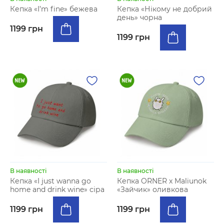
Кепка «I’m fine» бежева
Кепка «Нікому не добрий
день» чорна
1199 грн
1199 грн
В наявності
В наявності
Кепка «I just wanna go
Кепка ORNER x Maliunok
home and drink wine» сіра
«Зайчик» оливкова
1199 грн
1199 грн