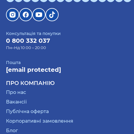
включає:
Келихи
для пива чи вина з написами —
ідеальні для святкування свят чи просто щоб
погомоніти з друзями на кухні, ви можете
Консультація та покупки
знайти на сайті келихи із дотепними фразами
0 800 332 037
та кумедним дизайном.
Пн–Нд 10:00 – 20:00
Тарілки — в асортименті
інтернет-
Пошта
магазину
ORNER безліч тарілок із смішними
[email protected]
тваринками. Ці тарілки чудово доповнять
вашу вечерю чи сніданок чи будуть
ПРО КОМПАНІЮ
оригінальним подарунком для друзів.
Про нас
Настільні аксесуари — пожвавте робоче місце
Вакансії
гумором, подарувавши їм оригінальні
Публічна оферта
настільні аксесуари, як-от кумедні блокноти з
написами чи малюнками..
Корпоративні замовлення
Настільні ігри
—
прикольний подарунок
для
Блог