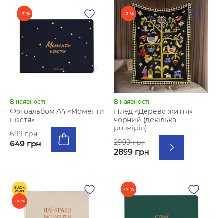
- 7 %
- 3 %
В наявності
В наявності
Фотоальбом А4 «Моменти
Плед «Дерево життя»
щастя»
чорний (декілька
розмірів)
699 грн
2999 грн
649 грн
2899 грн
- 7 %
- 5 %