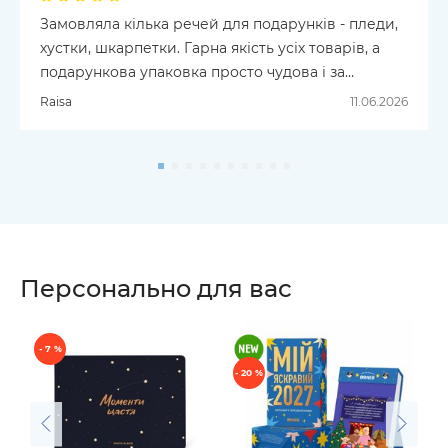
Замовляла кілька речей для подарунків - пледи,
хустки, шкарпетки. Гарна якість усіх товарів, а
подарункова упаковка просто чудова і за
дизайном і за зручністю. Були проблеми з
Raisa
11.06.2026
доставкою із-за помилок у вказанні адреси
(будьте тут уважні), проте завдяки спільним
зусиллям все ж посилку отримали ( це США).
Думаю, що будемо робити замовлення в ORNER.
Чекаємо нових товарів! Дякуємо!
Персонально для вас
- 7 %
- 20 %