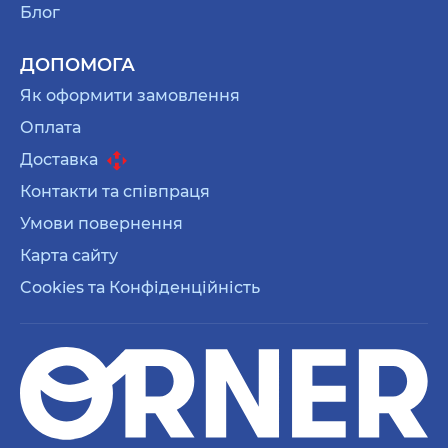
Блог
моменти та емоції.
Келихи для пива
: якщо ваш дідусь
ДОПОМОГА
насолоджується склянкою пива в затишку
Як оформити замовлення
свого дому, то келихи для пива можуть бути
Оплата
чудовим подарунком. Оберіть стильні та якісні
келихи з унікальним дизайном, які додадуть
Доставка
особливий шарм його пивній колекції.
Контакти та співпраця
Блокноти: якщо ваш дідусь любить записувати
Умови повернення
свої думки, спогади або вести щоденник, то
Карта сайту
блокнот може бути відмінним подарунком.
Cookies та Конфіденційність
Оберіть блокнот з елегантним чи кумедним
дизайном.
Подушки з принтами: якщо ваш дідусь любить
комфорт та відпочинок, то подушка з принтом
може стати чудовим подарунком. Це не тільки
приємний декоративний елемент для його