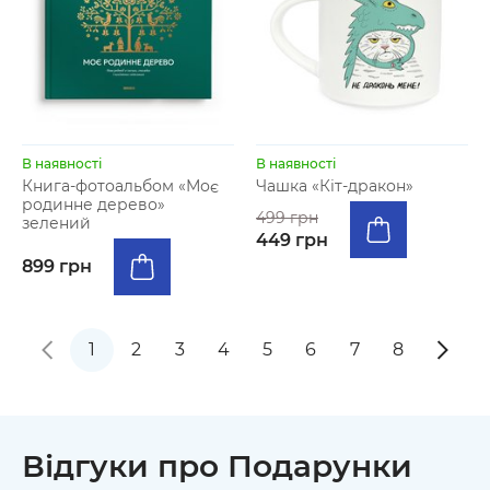
В наявності
В наявності
Книга-фотоальбом «Моє
Чашка «Кіт-дракон»
родинне дерево»
499 грн
зелений
449 грн
899 грн
1
2
3
4
5
6
7
8
Відгуки про Подарунки