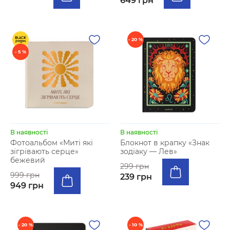
649 грн
- 20 %
- 5 %
В наявності
В наявності
Фотоальбом «Миті які
Блокнот в крапку «Знак
зігрівають серце»
зодіаку — Лев»
бежевий
299 грн
999 грн
239 грн
949 грн
- 20 %
- 10 %