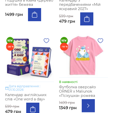
Подушка в’язана «Дерево
Календар з
життя» бежева
передбаченнями «Мій
яскравий 2027»
1499 грн
599 грн
479 грн
- 20 %
- 10 %
В наявності
Дата відправлення :
Футболка оверсайз
01.10.2026
ORNER х Maliunok
Календар англійських
«Псіхушка» рожева
слів «One word a day»
1499 грн
599 грн
1349 грн
479 грн