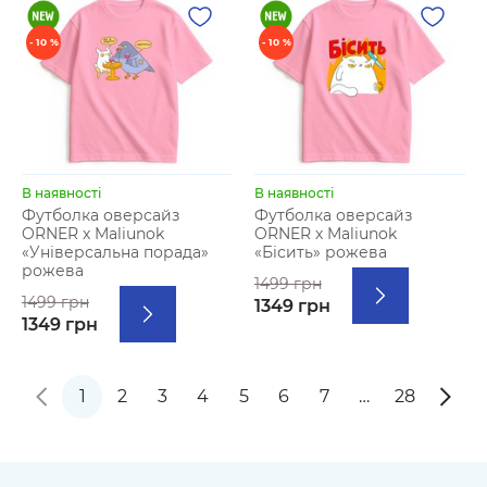
- 10 %
- 10 %
В наявності
В наявності
Футболка оверсайз
Футболка оверсайз
ORNER х Maliunok
ORNER х Maliunok
«Універсальна порада»
«Бісить» рожева
рожева
1499 грн
1499 грн
1349 грн
1349 грн
1
2
3
4
5
6
7
…
28