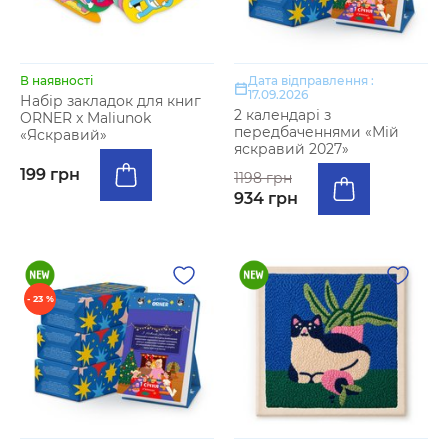
В наявності
Дата відправлення :
17.09.2026
Набір закладок для книг
2 календарі з
ORNER x Maliunok
передбаченнями «Мій
«Яскравий»
яскравий 2027»
199 грн
1198 грн
934 грн
- 23 %