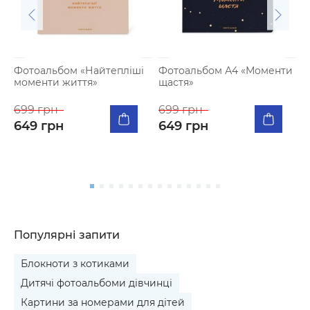
Фотоальбом «Найтепліші
Фотоальбом А4 «Моменти
моменти життя»
щастя»
К
п
699 грн
699 грн
я
649 грн
649 грн
5
Популярні запити
Блокноти з котиками
Дитячі фотоальбоми дівчинці
Картини за номерами для дітей