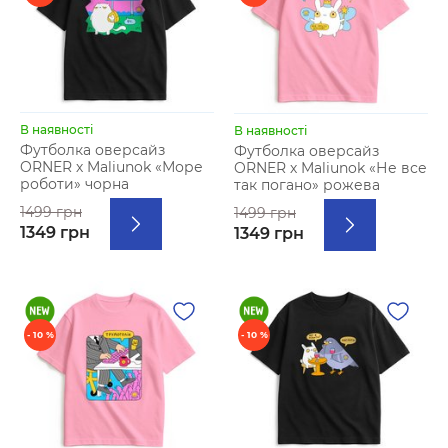
В наявності
В наявності
Футболка оверсайз
Футболка оверсайз
ORNER х Maliunok «Море
ORNER х Maliunok «Не все
роботи» чорна
так погано» рожева
1499 грн
1499 грн
1349 грн
1349 грн
- 10 %
- 10 %