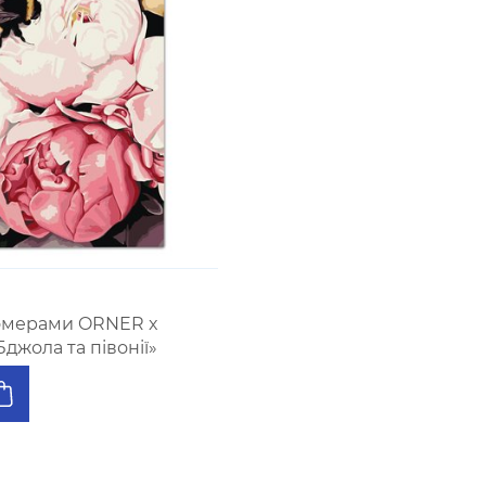
номерами ORNER x
джола та півонії»