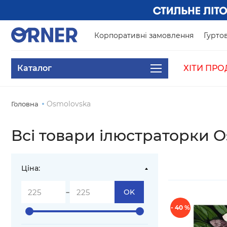
Корпоративні замовлення
Гуртов
Каталог
ХІТИ ПРО
Osmolovska
Головна
Всі товари ілюстраторки 
Ціна:
-
OK
- 40 %