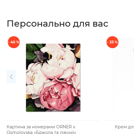
Персонально для вас
- 40 %
- 33 %
Картина за номерами ORNER x
Крем для
Osmolovska «Бджола та півонії»