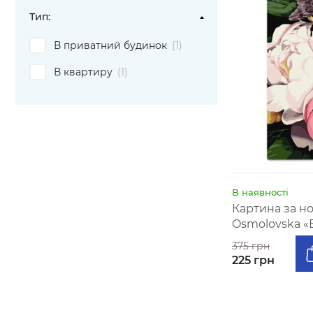
Тип:
В приватний будинок
(1)
В квартиру
(1)
В наявності
Картина за 
Osmolovska «Б
375 грн
225 грн