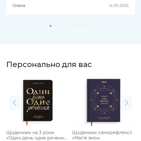
Олена
14.05.2026
Персонально для вас
Щоденник на 3 роки
Щоденник саморефлексії
Щ
«Один день одне речення»
«Магія змін»
«