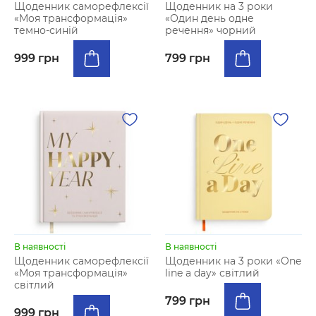
Щоденник саморефлексії
Щоденник на 3 роки
«Моя трансформація»
«Один день одне
темно-синій
речення» чорний
999 грн
799 грн
В наявності
В наявності
Щоденник саморефлексії
Щоденник на 3 роки «One
«Моя трансформація»
line a day» світлий
світлий
799 грн
999 грн