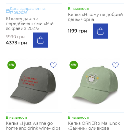
Дата відправлення :
В наявності
17.09.2026
Кепка «Нікому не добрий
10 календарів з
день» чорна
передбаченнями «Мій
яскравий 2027»
1199 грн
5990 грн
4373 грн
В наявності
В наявності
Кепка «I just wanna go
Кепка ORNER x Maliunok
home and drink wine» сіра
«Зайчик» оливкова