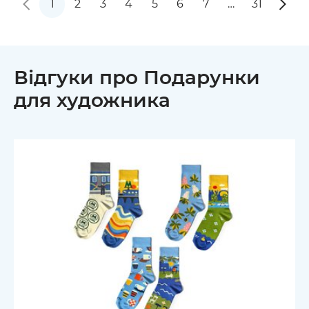
1
2
3
4
5
6
7
…
31
Відгуки про Подарунки
для художника