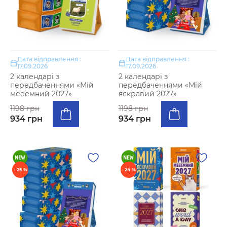
Дата відправлення :
Дата відправлення :
17.09.2026
17.09.2026
2 календарі з
2 календарі з
передбаченнями «Мій
передбаченнями «Мій
мееемний 2027»
яскравий 2027»
1198 грн
1198 грн
934 грн
934 грн
- 25 %
- 24 %