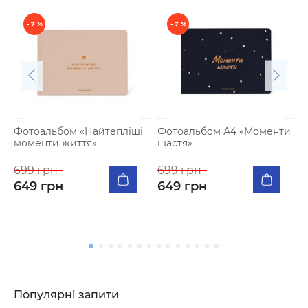
- 7 %
- 7 %
Фотоальбом «Найтепліші
Фотоальбом А4 «Моменти
моменти життя»
щастя»
К
п
699 грн
699 грн
я
649 грн
649 грн
5
Популярні запити