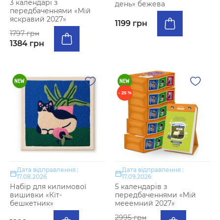
3 календарі з
день» бежева
передбаченнями «Мій
яскравий 2027»
1199 грн
1797 грн
1384 грн
- 25 %
Дата відправлення :
Дата відправлення :
17.08.2026
17.09.2026
Набір для килимової
5 календарів з
вишивки «Кіт-
передбаченнями «Мій
бешкетник»
мееемний 2027»
2995 грн