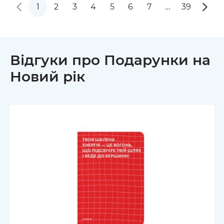
1
2
3
4
5
6
7
…
39
Відгуки про Подарунки на
Новий рік