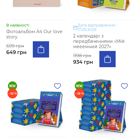
В наявності
Дата відправлення :
17.09.2026
Фотоальбом A4 Our love
2 календарі з
story
передбаченнями «Мій
699 грн
мееемний 2027»
649 грн
1198 грн
934 грн
- 22 %
- 25 %