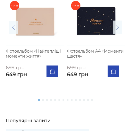
- 7 %
- 7 %
Фотоальбом «Найтепліші
Фотоальбом А4 «Моменти
моменти життя»
щастя»
К
п
699 грн
699 грн
я
649 грн
649 грн
5
Популярні запити