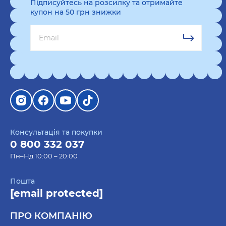
Підписуйтесь на розсилку та отримайте
Перше — це списки, багато!
купон на 50 грн знижки
Склади список тих, кому плануєш
купувати
подарунок на НГ
. Так ти точно ні про
кого не забудеш.
Наприклад:
Батькам
Партнеру
Друзям
Консультація та покупки
Колегам
0 800 332 037
Пн–Нд 10:00 – 20:00
Знайомим
Пошта
[email protected]
Друге — згадай про їхні хобі, уподобання та
спосіб життя.
ПРО КОМПАНІЮ
З такою інформацією тобі легше буде шукати