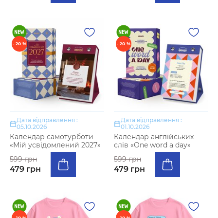
- 20 %
- 20 %
Дата відправлення :
Дата відправлення :
05.10.2026
01.10.2026
Календар самотурботи
Календар англійських
«Мій усвідомлений 2027»
слів «One word a day»
599 грн
599 грн
479 грн
479 грн
- 10 %
- 10 %