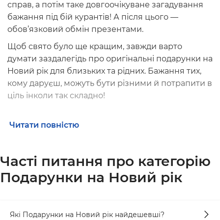
справ, а потім таке довгоочікуване загадування
бажання під бій курантів! А після цього —
обов’язковий обмін презентами.
Щоб свято було ще кращим, завжди варто
думати заздалегідь про
оригінальні подарунки на
Новий рік
для близьких та рідних. Бажання тих,
кому даруєш, можуть бути різними й потрапити в
ціль інколи так складно!
Читати повністю
Що можна подарувати на Новий рік
Купити новорічні подарунки у Києві чи іншому
Часті питання про категорію
місті України в інтернет магазині завдання із
зірочкою!
Вибрати саме той, який підійде буває
Подарунки на Новий рік
дуже складно.
Хтось любить
незвичайні подарунки на Новий
рік
, інші віддають перевагу практичним. Треті
Які Подарунки на Новий рік найдешевші?