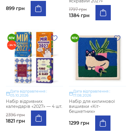
яскравий 2027»
899 грн
1797 грн
1384 грн
- 24 %
Дата відправлення :
Дата відправлення :
05.10.2026
17.08.2026
Набір відривних
Набір для килимової
календарів «2027» — 4 шт.
вишивки «Кіт-
бешкетник»
2396 грн
1821 грн
1299 грн