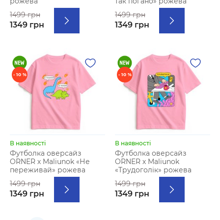
рожева
так погано» рожева
1499 грн
1499 грн
1349 грн
1349 грн
- 10 %
- 10 %
В наявності
В наявності
Футболка оверсайз
Футболка оверсайз
ORNER х Maliunok «Не
ORNER х Maliunok
переживай» рожева
«Трудоголік» рожева
1499 грн
1499 грн
1349 грн
1349 грн