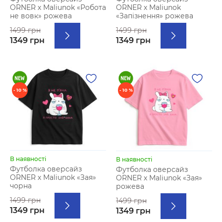
ORNER х Maliunok «Робота
ORNER х Maliunok
не вовк» рожева
«Запізнення» рожева
1499 грн
1499 грн
1349 грн
1349 грн
- 10 %
- 10 %
В наявності
В наявності
Футболка оверсайз
Футболка оверсайз
ORNER х Maliunok «Зая»
ORNER х Maliunok «Зая»
чорна
рожева
1499 грн
1499 грн
1349 грн
1349 грн