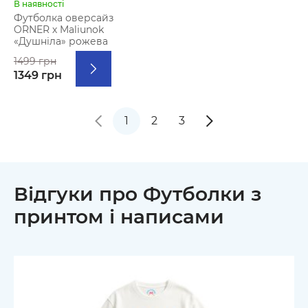
В наявності
Футболка оверсайз
ORNER х Maliunok
«Душніла» рожева
1499 грн
1349 грн
1
2
3
Відгуки про Футболки з
принтом і написами