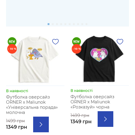
- 10 %
- 10 %
В наявності
В наявності
Футболка оверсайз
Футболка оверсайз
ORNER х Maliunok
ORNER х Maliunok
«Розказуй» чорна
«Універсальна порада»
молочна
1499 грн
1499 грн
1349 грн
1349 грн