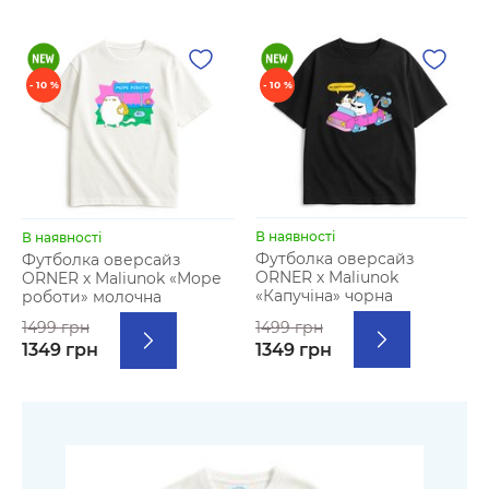
- 10 %
- 10 %
В наявності
В наявності
Футболка оверсайз
Футболка оверсайз
ORNER х Maliunok
ORNER х Maliunok «Море
«Капучіна» чорна
роботи» молочна
1499 грн
1499 грн
1349 грн
1349 грн