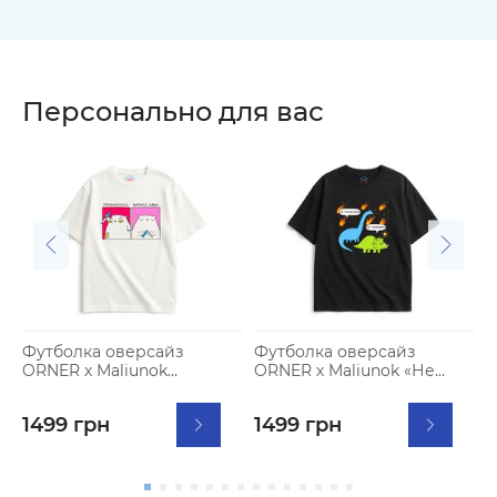
Персонально для вас
Футболка оверсайз
Футболка оверсайз
Ф
ORNER х Maliunok
ORNER х Maliunok «Не
O
«Кавоманка» молочна
переживай» чорна
«
1499 грн
1499 грн
1