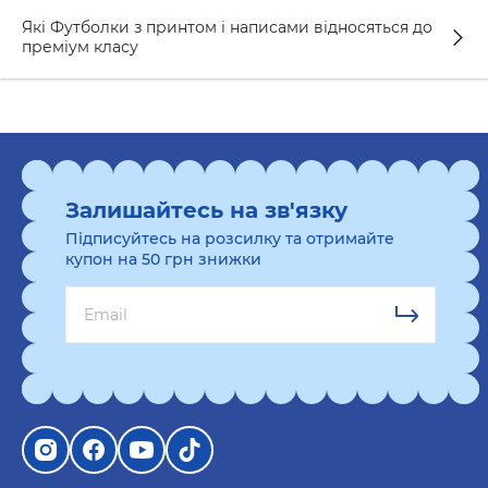
принта та дизайном.
Які Футболки з принтом і написами відносяться до
преміум класу
Основні особливості оригінальних футболок з
написами:
Матеріал: натуральна бавовна або якісна
бавовняно-синтетична суміш для комфорту та
Залишайтесь на зв'язку
довговічності.
Підписуйтесь на розсилку та отримайте
Друк: трафаретний, цифровий або
купон на 50 грн знижки
термотрансферний – від цього залежить
яскравість і стійкість принта.
Дизайн: малюнки, слогани, гумористичні
надписи або фрази, що відображають стиль
життя.
Розмір та крій: футболка має добре сидіти, не
обмежувати рухів і підкреслювати фігуру.