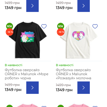
1499 грн
1499 грн
1349 грн
1349 грн
- 10 %
- 10 %
В наявності
В наявності
Футболка оверсайз
Футболка оверсайз
ORNER х Maliunok «Море
ORNER х Maliunok
роботи» чорна
«Розказуй» молочна
1499 грн
1499 грн
1349 грн
1349 грн