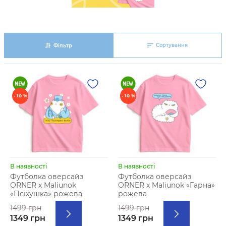
Сортування
Фільтр
- 10 %
- 10 %
В наявності
В наявності
Футболка оверсайз
Футболка оверсайз
ORNER х Maliunok
ORNER х Maliunok «Гарна»
«Псіхушка» рожева
рожева
1499 грн
1499 грн
1349 грн
1349 грн