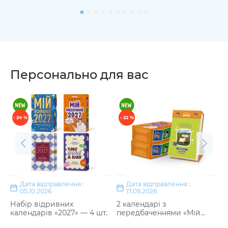
Персонально для вас
- 24 %
- 22 %
Дата відправлення :
Дата відправлення :
05.10.2026
17.09.2026
Набір відривних
2 календарі з
2
календарів «2027» — 4 шт.
передбаченнями «Мій
п
мееемний 2027»
я