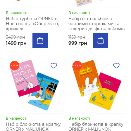
В наявності
В наявності
Набір турботи ORNER х
Набір фотоальбом з
Нова пошта «Обережно,
чорними сторінками та
крихке»
стiкери для фотоальбомiв
3499 грн
1159 грн
1499 грн
999 грн
- 12 %
- 12 %
В наявності
В наявності
Набір блокнотів в крапку
Набір блокнотів в крапку
ORNER х MALIUNOK
ORNER х MALIUNOK