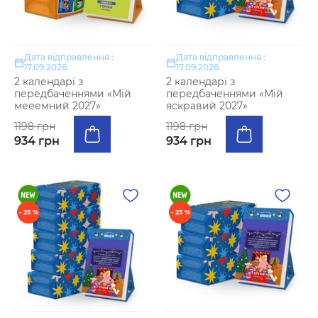
Дата відправлення :
Дата відправлення :
17.09.2026
17.09.2026
2 календарі з
2 календарі з
передбаченнями «Мій
передбаченнями «Мій
мееемний 2027»
яскравий 2027»
1198 грн
1198 грн
934 грн
934 грн
- 25 %
- 23 %