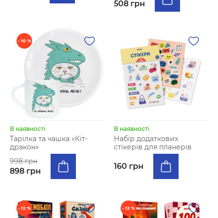
508 грн
- 10 %
В наявності
В наявності
Тарілка та чашка «Кіт-
Набір додаткових
дракон»
стікерів для планерiв
998 грн
160 грн
898 грн
- 12 %
- 12 %