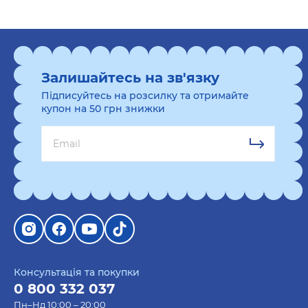
Різні цінові діапазони.
Якщо хочете порадувати людину, але не за всі
гроші світу, ви звернулися за адресою. У нас
Залишайтесь на зв'язку
можна придбати символічний подарунок за
невелику суму, так і дорожчий. Залежить від того,
Підписуйтесь на розсилку та отримайте
купон на 50 грн знижки
скільки плануєте витратити, адже не секрет, що
для різних випадків — подарунки різні. Але будь-
який подарунок цінний і приємний по-своєму.
Чому
подарункові набори від ORNER
Виготовлено в Україні. Купуючи товари
вітчизняного виробника, ви підтримуєте
економіку країни;
Консультація та покупки
Висока якість;
0 800 332 037
Наявність знижок на окремі товари (знижки –
Пн–Нд 10:00 – 20:00