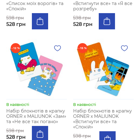
«Список моїх ворогів» та
«Встигнути все» та «Я все
«Спокій»
розгребу»
598 грн
598 грн
528 грн
528 грн
- 12 %
- 15 %
В наявності
В наявності
Набір блокнотів в крапку
Набір блокнотів в крапку
ORNER х MALIUNOK «Зам»
ORNER х MALIUNOK
та «Не все так погано»
«Встигнути все» та
«Спокій»
598 грн
598 грн
528 грн