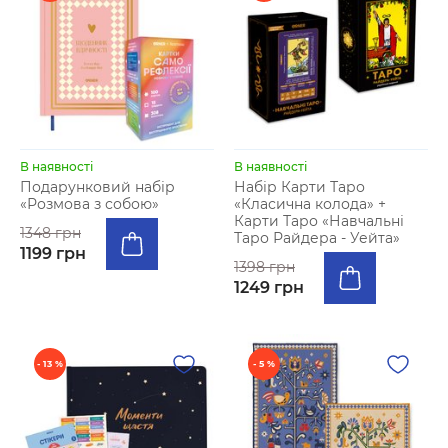
В наявності
В наявності
Подарунковий набір
Набір Карти Таро
«Розмова з собою»
«Класична колода» +
Карти Таро «Навчальні
1348 грн
Таро Райдера - Уейта»
1199 грн
1398 грн
1249 грн
- 13 %
- 5 %