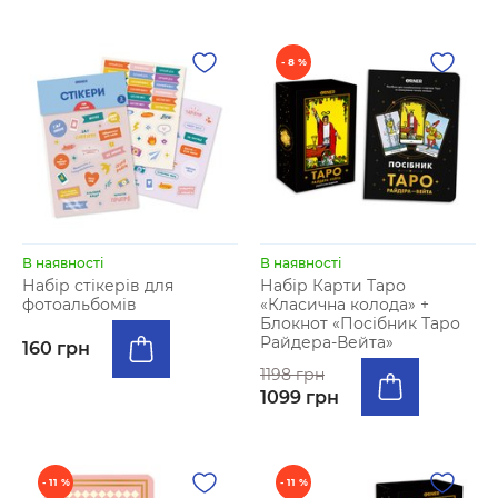
- 8 %
В наявності
В наявності
Набір стікерів для
Набір Карти Таро
фотоальбомiв
«Класична колода» +
Блокнот «Посібник Таро
Райдера-Вейта»
160 грн
1198 грн
1099 грн
- 11 %
- 11 %