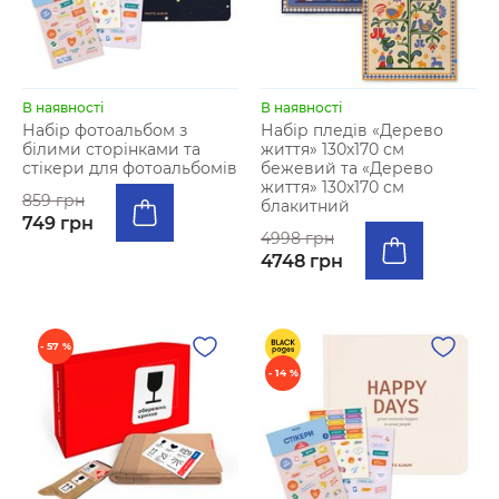
В наявності
В наявності
Набір фотоальбом з
Набір пледів «Дерево
бiлими сторінками та
життя» 130х170 см
стiкери для фотоальбомiв
бежевий та «Дерево
життя» 130х170 см
859 грн
блакитний
749 грн
4998 грн
4748 грн
- 57 %
- 14 %