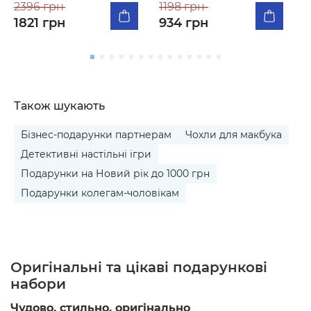
2396 грн
1198 грн
1
1821 грн
934 грн
Також шукають
Бізнес-подарунки партнерам
Чохли для макбука
Детективні настільні ігри
Подарунки на Новий рік до 1000 грн
Подарунки колегам-чоловікам
Оригінальні та цікаві подарункові
набори
Чудово, стильно, оригінально