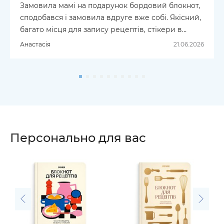
Замовила мамі на подарунок бордовий блокнот,
сподобався і замовила вдруге вже собі. Якісний,
багато місця для запису рецептів, стікери в
комплекті, класно на подарунок. Замовляю не
Анастасія
21.06.2026
вперше, дякую, як завжи все чудово.
Персонально для вас