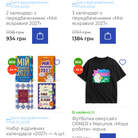
Дата відправлення :
Дата відправлення :
17.09.2026
17.09.2026
2 календарі з
3 календарі з
передбаченнями «Мій
передбаченнями «Мій
яскравий 2027»
яскравий 2027»
1198 грн
1797 грн
934 грн
1384 грн
- 24 %
- 10 %
В наявності
Дата відправлення :
Футболка оверсайз
05.10.2026
ORNER х Maliunok «Море
Набір відривних
роботи» чорна
календарів «2027» — 4 шт.
1499 грн