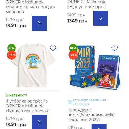
ORNER х Maliunok
ORNER х Maliunok
«Відпустка» чорна
«Універсальна порада»
молочна
1499 грн
1499 грн
1349 грн
1349 грн
- 10 %
- 20 %
В наявності
Дата відправлення :
Футболка оверсайз
17.09.2026
ORNER х Maliunok
Календар з
«Відпустка» молочна
передбаченнями «Мій
1499 грн
яскравий 2027»
1349 грн
599 грн