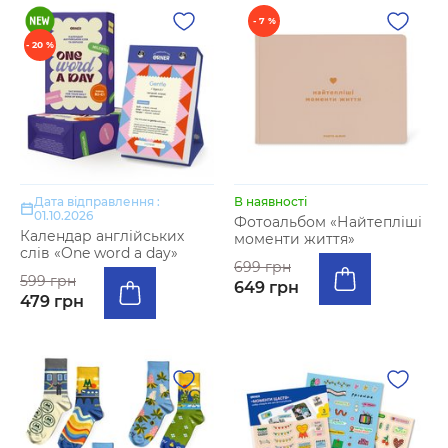
- 7 %
- 20 %
Дата відправлення :
В наявності
01.10.2026
Фотоальбом «Найтепліші
Календар англійських
моменти життя»
слів «One word a day»
699 грн
599 грн
649 грн
479 грн