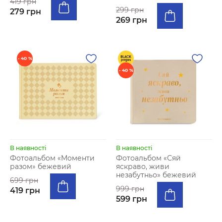
419 грн
299 грн
279 грн
269 грн
- 40 %
- 40 %
В наявності
В наявності
Фотоальбом «Моменти
Фотоальбом «Сяй
разом» бежевий
яскраво, живи
незабутньо» бежевий
699 грн
999 грн
419 грн
599 грн