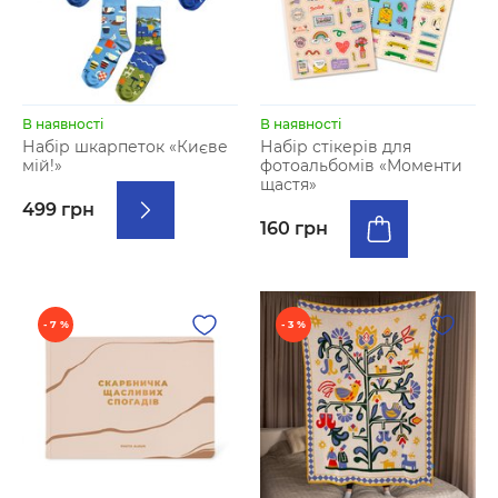
В наявності
В наявності
Набір шкарпеток «Києве
Набір стікерів для
мій!»
фотоальбомів «Моменти
щастя»
499 грн
160 грн
- 7 %
- 3 %