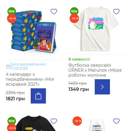
- 24 %
- 10 %
В наявності
Дата відправлення :
Футболка оверсайз
17.09.2026
ORNER х Maliunok «Море
4 календарі з
роботи» молочна
передбаченнями «Мій
1499 грн
яскравий 2027»
1349 грн
2396 грн
1821 грн
- 10 %
- 10 %