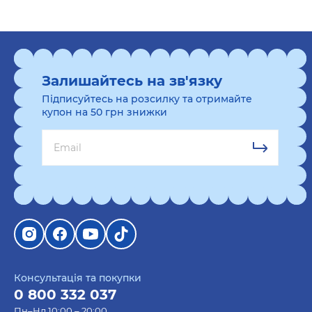
для бухгалтера
Фотоальбом
"‎Старі фотографії": Додайте
атмосферу ностальгії з цим стильним
Залишайтесь на зв'язку
альбомом для зберігання спогадів. Ваш
бухгалтер зможе зберігати в ньому
Підписуйтесь на розсилку та отримайте
купон на 50 грн знижки
найяскравіші моменти.
Гра для компанії "Хто я in UA?": Позитивна
іграшка для командного відпочинку, яка
зробить ваші корпоративні заходи
яскравішими та веселішими.
Блокнот у клітинку ORNER "Сміливі справи":
Зручний блокнот для записування планів та
ідей, який завжди під рукою.
Картина за номерами
"‎Пудрові півонії":
Консультація та покупки
Дозвольте вашому бухгалтеру розслабитися і
0 800 332 037
розвинути свою творчість з цим
Пн–Нд 10:00 – 20:00