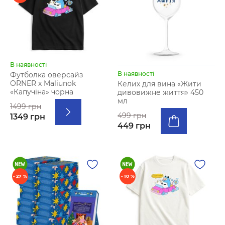
В наявності
В наявності
Футболка оверсайз
ORNER х Maliunok
Келих для вина «Жити
«Капучіна» чорна
дивовижне життя» 450
мл
1499 грн
499 грн
1349 грн
449 грн
- 27 %
- 10 %