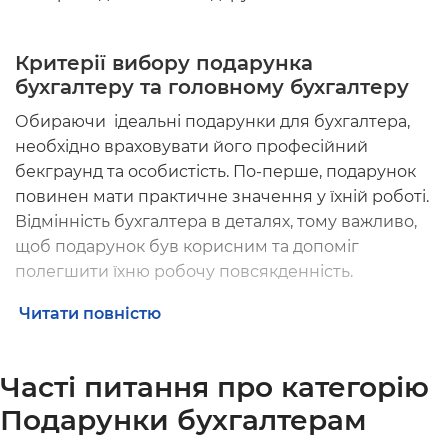
Критерії вибору подарунка
бухгалтеру та головному бухгалтеру
Обираючи ідеальні
подарунки для бухгалтера
,
необхідно враховувати його професійний
бекграунд та особистість. По-перше, подарунок
повинен мати практичне значення у їхній роботі.
Відмінність бухгалтера в деталях, тому важливо,
щоб подарунок був корисним та допоміг
полегшити їхню робочу повсякденність.
Зважаючи на це, найкраще обирати предмети,
Читати повністю
які сприятимуть організації їхньої робочої
обстановки, такі як планери, блокноти у клітинку
Часті питання про категорію
або оригінальні аксесуари для офісного столу. Це
дозволить їм більш ефективно керувати часом та
Подарунки бухгалтерам
завданнями.