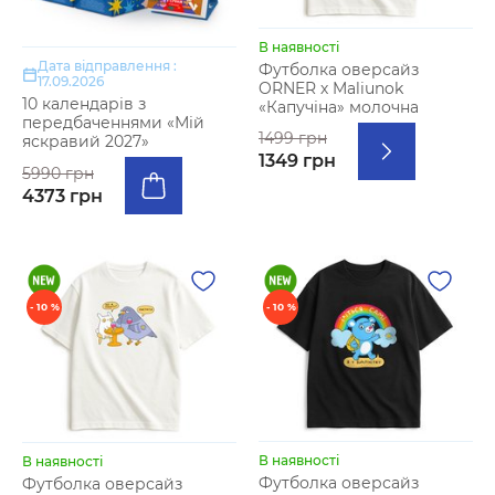
В наявності
Дата відправлення :
Футболка оверсайз
17.09.2026
ORNER х Maliunok
10 календарів з
«Капучіна» молочна
передбаченнями «Мій
1499 грн
яскравий 2027»
1349 грн
5990 грн
4373 грн
- 10 %
- 10 %
В наявності
В наявності
Футболка оверсайз
Футболка оверсайз