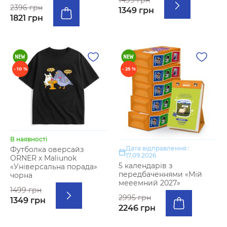
2396 грн
1349 грн
1821 грн
- 10 %
- 25 %
В наявності
Дата відправлення :
Футболка оверсайз
17.09.2026
ORNER х Maliunok
5 календарів з
«Універсальна порада»
передбаченнями «Мій
чорна
мееемний 2027»
1499 грн
2995 грн
1349 грн
2246 грн