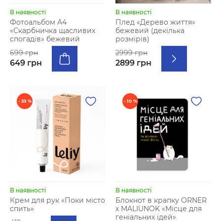
В наявності
В наявності
Фотоальбом А4
Плед «Дерево життя»
«Скарбничка щасливих
бежевий (декілька
спогадів» бежевий
розмірів)
699 грн
2999 грн
649 грн
2899 грн
- 33 %
- 10 %
В наявності
В наявності
Крем для рук «Поки місто
Блокнот в крапку ORNER
спить»
х MALIUNOK «Місце для
геніальних ідей»