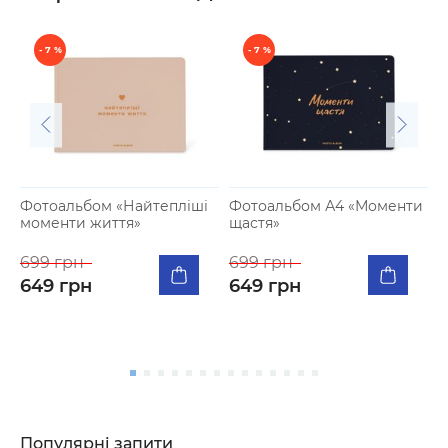
- 7 %
- 7 %
Фотоальбом «Найтепліші
Фотоальбом А4 «Моменти
моменти життя»
щастя»
К
п
699 грн
699 грн
м
649 грн
649 грн
5
Популярні запити