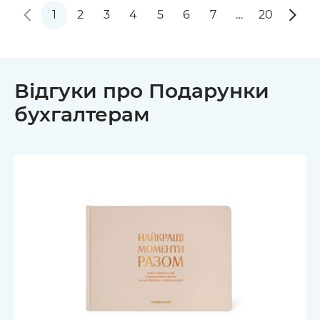
1
2
3
4
5
6
7
…
20
Відгуки про Подарунки
бухгалтерам