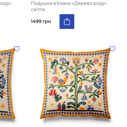
роду»
Подушка в’язана «Дерево роду»
світла
1499 грн