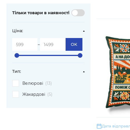
Тільки товари в наявності
Ціна:
-
OK
Тип:
Велюрові
(13)
Жакардові
(5)
Дата відправл