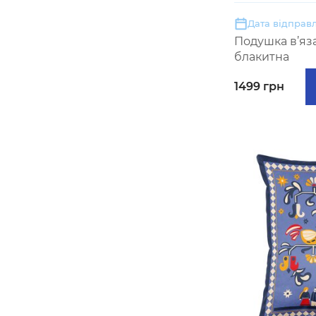
Дата відправл
Подушка в’яз
блакитна
1499 грн