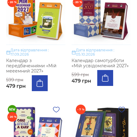
- 20 %
- 20 %
Дата відправлення :
Дата відправлення :
17.09.2026
05.10.2026
Календар з
Календар самотурботи
передбаченнями «Мій
«Мій усвідомлений 2027»
мееемний 2027»
599 грн
599 грн
479 грн
479 грн
- 7 %
- 20 %