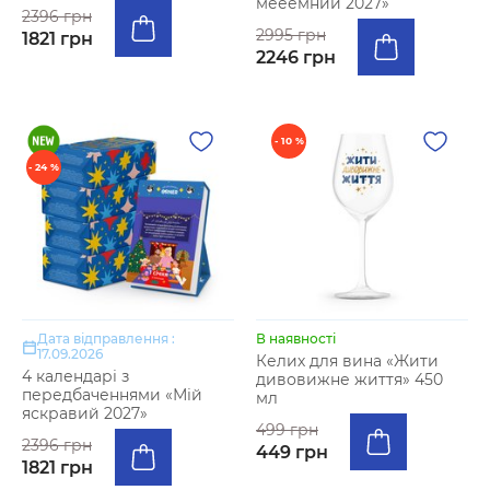
мееемний 2027»
2396 грн
2995 грн
1821 грн
2246 грн
- 10 %
- 24 %
Дата відправлення :
В наявності
17.09.2026
Келих для вина «Жити
4 календарі з
дивовижне життя» 450
передбаченнями «Мій
мл
яскравий 2027»
499 грн
2396 грн
449 грн
1821 грн