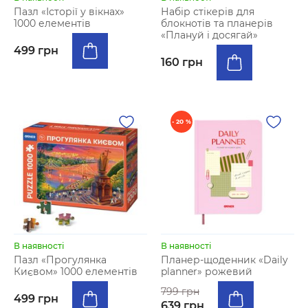
Пазл «Історії у вікнах»
Набір стікерів для
1000 елементів
блокнотів та планерів
«Плануй і досягай»
499 грн
160 грн
- 20 %
В наявності
В наявності
Пазл «Прогулянка
Планер-щоденник «Daily
Києвом» 1000 елементів
planner» рожевий
799 грн
499 грн
639 грн