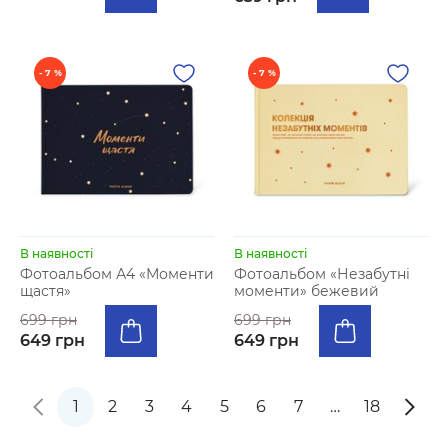
- 7 %
- 7 %
В наявності
В наявності
Фотоальбом А4 «Моменти
Фотоальбом «Незабутні
щастя»
моменти» бежевий
699 грн
699 грн
649 грн
649 грн
1
2
3
4
5
6
7
…
18