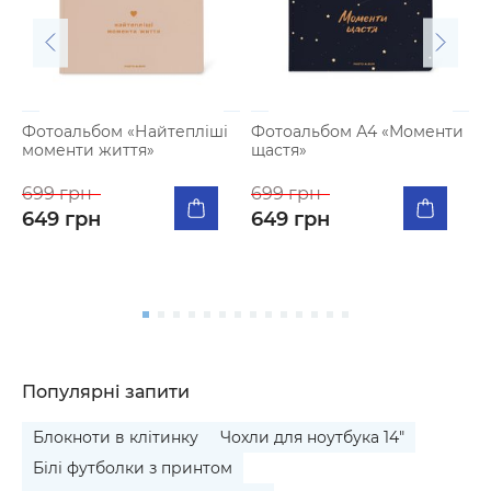
Фотоальбом «Найтепліші
Фотоальбом А4 «Моменти
моменти життя»
щастя»
К
п
699 грн
699 грн
я
649 грн
649 грн
5
Популярні запити
Блокноти в клітинку
Чохли для ноутбука 14"
Білі футболки з принтом