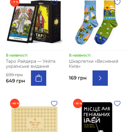
- 7 %
В наявності
В наявності
Таро Райдера — Уейта
Шкарпетки «Весняний
українське видання
Київ»
699 грн
169 грн
649 грн
- 40 %
- 10 %