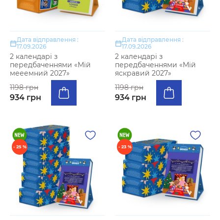
Дата відправлення :
Дата відправлення :
17.09.2026
17.09.2026
2 календарі з
2 календарі з
передбаченнями «Мій
передбаченнями «Мій
мееемний 2027»
яскравий 2027»
1198 грн
1198 грн
934 грн
934 грн
- 25 %
- 23 %