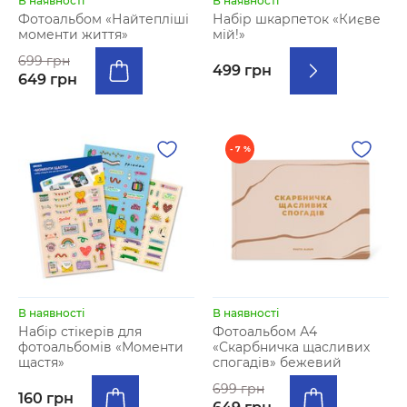
В наявності
В наявності
Фотоальбом «Найтепліші
Набір шкарпеток «Києве
моменти життя»
мій!»
699 грн
499 грн
649 грн
- 7 %
В наявності
В наявності
Набір стікерів для
Фотоальбом А4
фотоальбомів «Моменти
«Скарбничка щасливих
щастя»
спогадів» бежевий
699 грн
160 грн