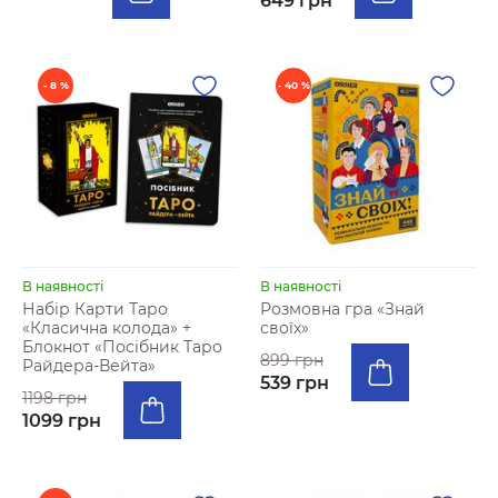
649 грн
- 8 %
- 40 %
В наявності
В наявності
Набір Карти Таро
Розмовна гра «Знай
«Класична колода» +
своїх»
Блокнот «Посібник Таро
899 грн
Райдера-Вейта»
539 грн
1198 грн
1099 грн