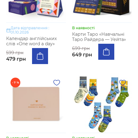
Дата відправлення :
В наявності
01.10.2026
Карти Таро «Навчальні
Календар англійських
Таро Райдера — Уейта»
слів «One word a day»
699 грн
599 грн
649 грн
479 грн
- 7 %