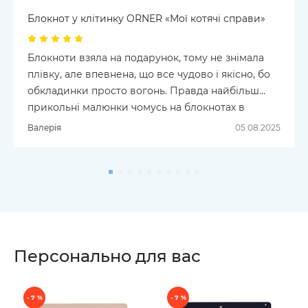
Блокнот у клітинку ORNER «Мої котячі справи»
Блокноти взяла на подарунок, тому не знімала
плівку, але впевнена, що все чудово і якісно, бо
обкладинки просто вогонь. Правда найбільш
прикольні малюнки чомусь на блокнотах в
крапку, а хотілося б щоб в клітинку.
Валерія
05.08.2025
Персонально для вас
- 7 %
- 7 %