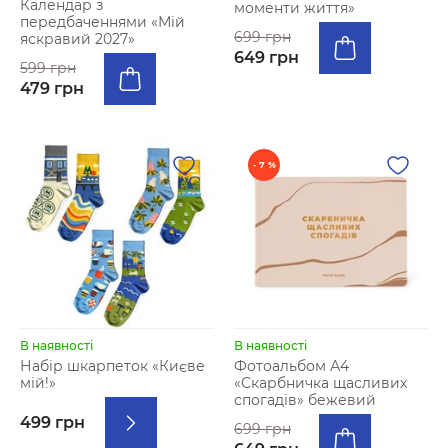
Календар з
моменти життя»
передбаченнями «Мій
699 грн
яскравий 2027»
649 грн
599 грн
479 грн
- 7 %
В наявності
В наявності
Набір шкарпеток «Києве
Фотоальбом А4
мій!»
«Скарбничка щасливих
спогадів» бежевий
499 грн
699 грн