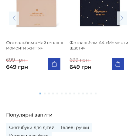
Фотоальбом «Найтепліші
Фотоальбом А4 «Моменти
моменти життя»
щастя»
К
п
699 грн
699 грн
м
649 грн
649 грн
5
Популярні запити
Скетчбуки для дітей
Гелеві ручки
Куточки для фото