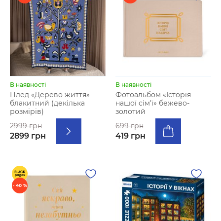
В наявності
В наявності
Плед «Дерево життя»
Фотоальбом «Історія
блакитний (декілька
нашої сім'ї» бежево-
розмірів)
золотий
2999 грн
699 грн
2899 грн
419 грн
- 40 %