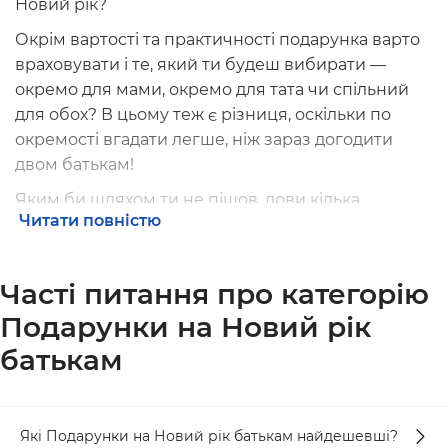
Новий рік
?
Окрім вартості та практичності подарунка варто
враховувати і те, який ти будеш вибирати —
окремо для мами, окремо для тата чи спільний
для обох? В цьому теж є різниця, оскільки по
окремості вгадати легше, ніж зараз догодити
двом батькам!
Яким би шляхом ти не пішов, лови кілька
Читати повністю
варіантів подарунків для батьків:
Сентиментальний — той, який несе у собі
Часті питання про категорію
винятково власні почуття та переживання. Він
має бути наділений сенсом. Про цей сенс
Подарунки на Новий рік
можуть знати тільки батьки й ти, а може й вся
батькам
родина. Він не повинен бути дорогим, але
обов’язково стане пам’ятним!
Креативний — дуже ризикований, оскільки
Які Подарунки на Новий рік батькам найдешевші?