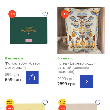
- 7 %
- 3 %
В наявності
В наявності
Фотоальбом «‎Старі
Плед «Дерево роду»
фотографії»
світлий (декілька
розмірів)
699 грн
2999 грн
649 грн
2899 грн
- 40 %
- 5 %