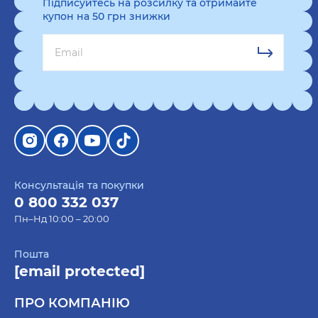
Підписуйтесь на розсилку та отримайте
особливими та вибиратися з любов’ю.
купон на 50 грн знижки
Подивитися щось за 30 хвилин не вийде, тут
варто трошки подумати та зосередитись.
Наприклад, що вона любить робити, де працює
та чим займається у вільний час. Можливо, вона
любить ворожити? Або ж їй подобається
малювати!
Карти Таро — нехай робить розклади на твоїх
колишніх, щоб ви могли разом обговорювати
їх!
Консультація та покупки
0 800 332 037
Картина за номерами — щоб проводити
Пн–Нд 10:00 – 20:00
вечори спокійно та з користю. Малювання,
моторика рук та тренування зору.
Пошта
Універсальний подарунок!
[email protected]
Набір посуду — аби всі знали, у кого найкраща
чашка та тарілка в домі!
ПРО КОМПАНІЮ