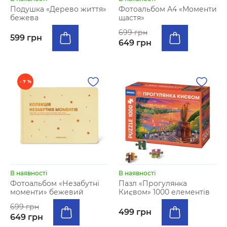
Подушка «Дерево життя»
Фотоальбом А4 «Моменти
бежева
щастя»
699 грн
599 грн
649 грн
- 7 %
В наявності
В наявності
Фотоальбом «Незабутні
Пазл «Прогулянка
моменти» бежевий
Києвом» 1000 елементів
699 грн
499 грн
649 грн