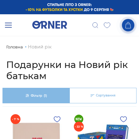
Новий рік
Головна
Подарунки на Новий рік
батькам
Сортування
Фільтр
(1)
- 7 %
- 22 %