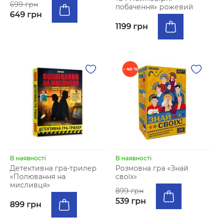
699 грн
побачення» рожевий
649 грн
1199 грн
- 40 %
В наявності
В наявності
Детективна гра-трилер
Розмовна гра «Знай
«Полювання на
своїх»
мисливця»
899 грн
539 грн
899 грн