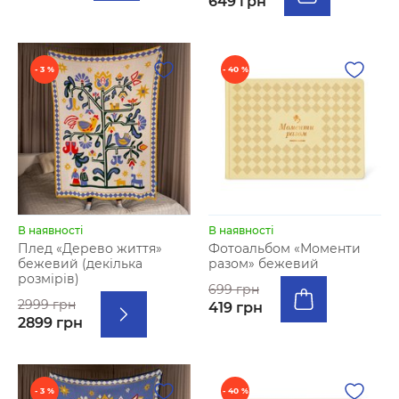
649 грн
- 3 %
- 40 %
В наявності
В наявності
Плед «Дерево життя»
Фотоальбом «Моменти
бежевий (декілька
разом» бежевий
розмірів)
699 грн
2999 грн
419 грн
2899 грн
- 3 %
- 40 %