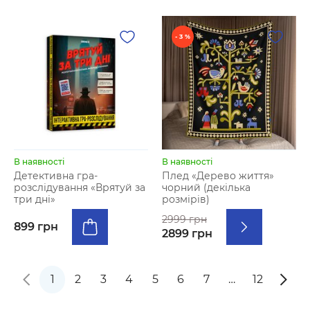
- 3 %
В наявності
В наявності
Детективна гра-
Плед «Дерево життя»
розслідування «Врятуй за
чорний (декілька
три дні»
розмірів)
2999 грн
899 грн
2899 грн
1
2
3
4
5
6
7
…
12