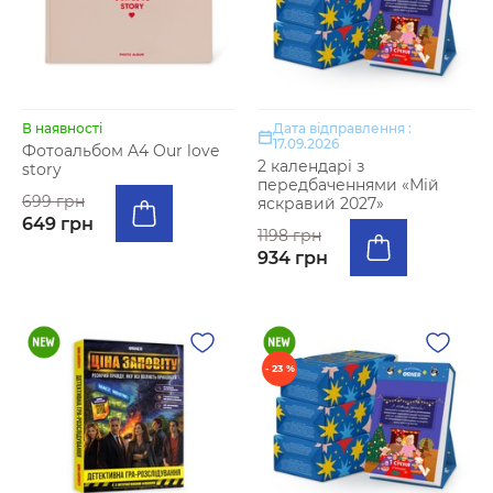
В наявності
Дата відправлення :
17.09.2026
Фотоальбом A4 Our love
2 календарі з
story
передбаченнями «Мій
699 грн
яскравий 2027»
649 грн
1198 грн
934 грн
- 23 %