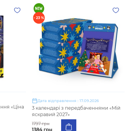
- 23 %
Дата відправлення : 17.09.2026
ння «Ціна
3 календарі з передбаченнями «Мій
яскравий 2027»
1797 грн
1384 грн