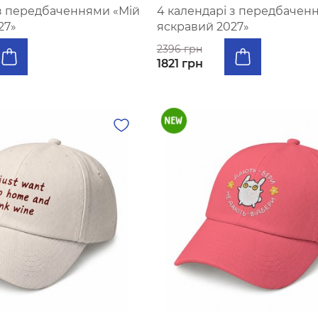
 з передбаченнями «Мій
4 календарі з передбачен
27»
яскравий 2027»
2396 грн
1821 грн