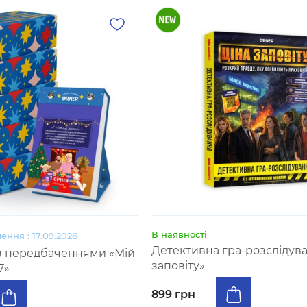
В наявності
ення : 17.09.2026
Детективна гра-розслідува
 з передбаченнями «Мій
заповіту»
7»
899 грн