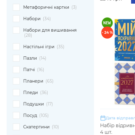
Метафоричні картки
(3)
Набори
(34)
Набори для вишивання
- 24 %
(28)
Настільні ігри
(35)
Пазли
(14)
Патчі
(16)
Планери
(65)
Пледи
(36)
Подушки
(17)
Посуд
(105)
Дата відправл
Набір відрив
Скатертини
(10)
4 шт.