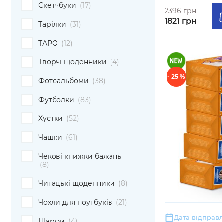
Скетчбуки
(17)
2396 грн
1821 грн
Тарілки
(31)
ТАРО
(12)
Творчі щоденники
(4)
- 25 %
Фотоальбоми
(38)
Футболки
(83)
Хустки
(52)
Чашки
(61)
Чекові книжки бажань
(8)
Читацькі щоденники
(8)
Чохли для ноутбуків
(21)
Дата відправл
Шарфи
(4)