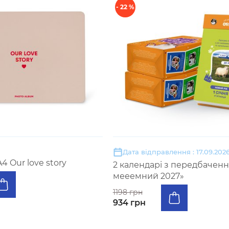
- 22 %
Дата відправлення : 17.09.202
 Our love story
2 календарі з передбачен
мееемний 2027»
1198 грн
934 грн