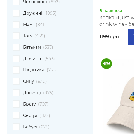
Чоловікові
(692)
В наявності
Дружині
(1093)
Кепка «I just
drink wine» б
Мамі
(841)
Тату
(459)
1199 грн
Батькам
(337)
Дівчинці
(543)
Підліткам
(751)
Сину
(630)
Донечці
(975)
Брату
(707)
Сестрі
(1122)
Бабусі
(675)