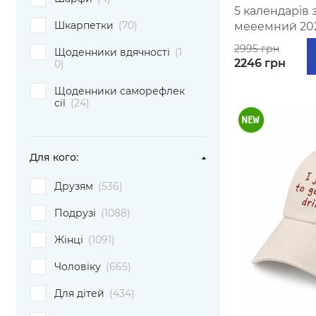
5 календарів
Шкарпетки
(70)
мееемний 20
2995 грн
Щоденники вдячності
(1
2246 грн
0)
Щоденники саморефлек
сії
(24)
Для кого:
Друзям
(536)
Подрузі
(1088)
Жінці
(1091)
Чоловіку
(665)
Для дітей
(434)