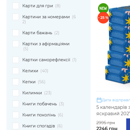
Карти для гри
(8)
Картини за номерами
(6
- 25 %
2)
Карти бажань
(2)
Картки з афірмаціями
(5)
Картки саморефлексії
(1)
Келихи
(40)
Кепки
(56)
Килимки
(23)
Дата відправл
Книги побачень
(3)
5 календарів
яскравий 202
Книги поколінь
(6)
2995 грн
Книги спогадів
(6)
2246 грн