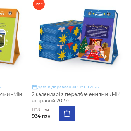
- 22 %
6
Дата відправлення : 17.09.2026
нями «Мій
2 календарі з передбаченнями «Мій
яскравий 2027»
1198 грн
934 грн