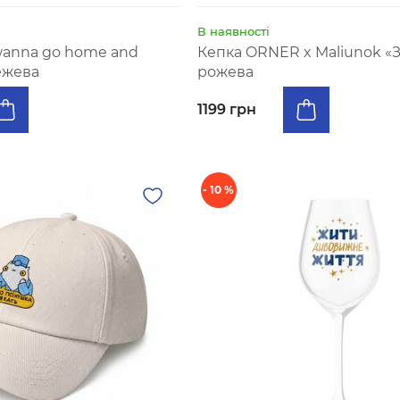
В наявності
 wanna go home and
Кепка ORNER x Maliunok «
ежева
рожева
1199 грн
- 10 %