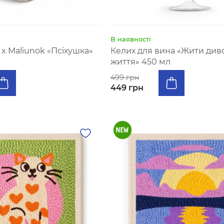
В наявності
x Maliunok «Псіхушка»
Келих для вина «Жити ди
життя» 450 мл
499 грн
449 грн