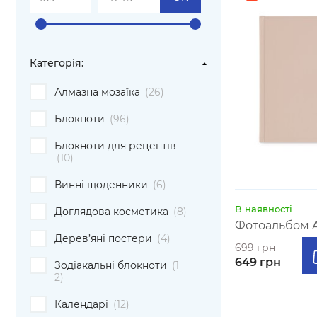
Категорiя:
Алмазна мозаїка
(26)
Блокноти
(96)
Блокноти для рецептів
(10)
Винні щоденники
(6)
В наявності
Доглядова косметика
(8)
Фотоальбом A4
Дерев’яні постери
(4)
699 грн
649 грн
Зодіакальні блокноти
(1
2)
Календарі
(12)