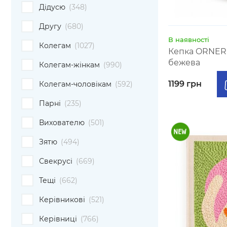
Дідусю
(348)
Другу
(680)
В наявності
Колегам
(1027)
Кепка ORNER 
бежева
Колегам-жінкам
(990)
1199 грн
Колегам-чоловікам
(592)
Парні
(235)
Вихователю
(501)
Зятю
(494)
Свекрусі
(669)
Тещі
(662)
Керівникові
(521)
Керівниці
(766)