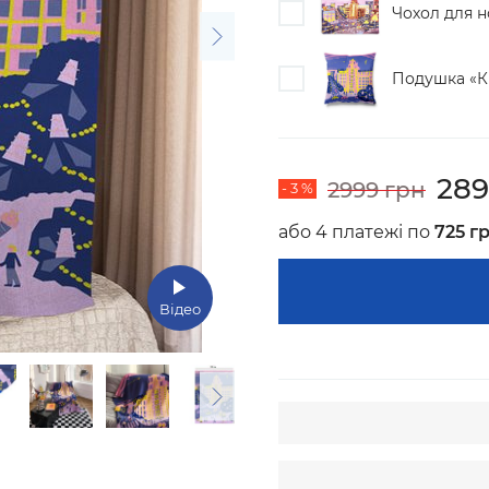
Чохол для н
Подушка «К
289
2999 грн
- 3 %
або 4 платежі по
725 г
Відео