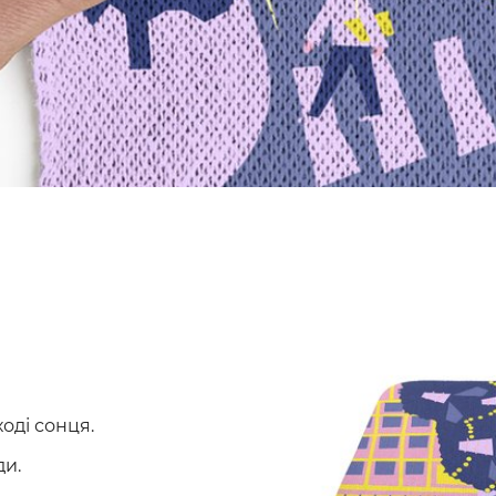
оді сонця.
ди.