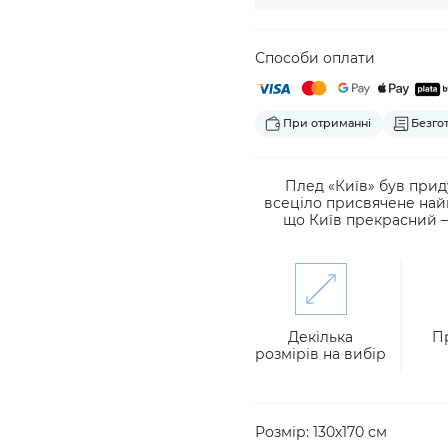
Способи оплати
При отриманні
Безго
Плед «Київ» був прид
всеціло присвячене найк
що Київ прекрасний — 
Декілька
П
розмірів на вибір
Розмір: 130х170 см