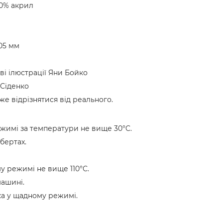
50% акрил
105 мм
ві ілюстрації Яни Бойко
Сіденко
же відрізнятися від реального.
жимі за температури не вище 30°C.
бертах.
у режимі не вище 110°C.
машині.
ка у щадному режимі.