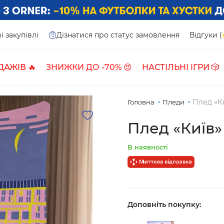
і закупівлі
Дізнатися про статус замовлення
Відгуки (
ДАЖІВ 🔥
ЗНИЖКИ ДО -70% 😍
НАСТІЛЬНІ ІГРИ 🎲
Плед «Ки
Головна
Пледи
Плед «Київ»
В наявності
Доповніть покупку: