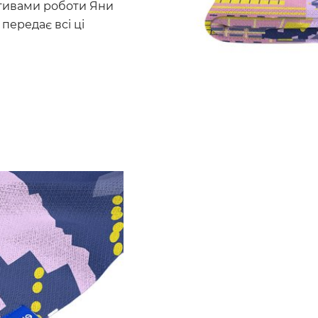
отивами роботи Яни
 передає всі ці