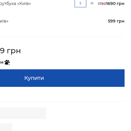
оутбука «Київ»
1690 грн
S
M
1790
иїв»
599 грн
9 грн
рн
Купити