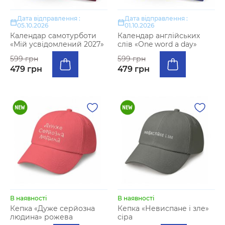
Дата відправлення :
Дата відправлення :
05.10.2026
01.10.2026
Календар самотурботи
Календар англійських
«Мій усвідомлений 2027»
слів «One word a day»
599 грн
599 грн
479 грн
479 грн
В наявності
В наявності
Кепка «Дуже серйозна
Кепка «Невиспане і зле»
людина» рожева
сіра