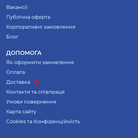
подарунок мамі на Новий рік.
Календар, щоб
Вакансії
перегорнути перший лист цього року та
читати передбачення на кожен наступний
Публічна оферта
день. Він по-своєму особливий! Він про
Корпоративні замовлення
сучасне та про нас.
Блог
Набір посуду — такі набори посуду завжди
зігрівають душу та тіло! Бо з них завжди
ДОПОМОГА
смачно їсти! Більшість кружок мають особливу
Як оформити замовлення
форму. Клієнти її дуже люблять, впевнені що
Оплата
твоїй мамі теж сподобається А в парі з
тарілкою так взагалі! Бувають речі, як краще
Доставка
не роз’єднувати, як атом, так от такі набори
Контакти та співпраця
посуду — одна з них!
Умови повернення
Пазли — це
незвичайний подарунок мамі на
Карта сайту
Новий рік
. Пазли вважаються старомодними,
Cookies та Конфіденційність
хоча ми так зовсім не думаємо. Вони
допомагають розслабити мозок, позбутися
думок та шукати відповідні западини та