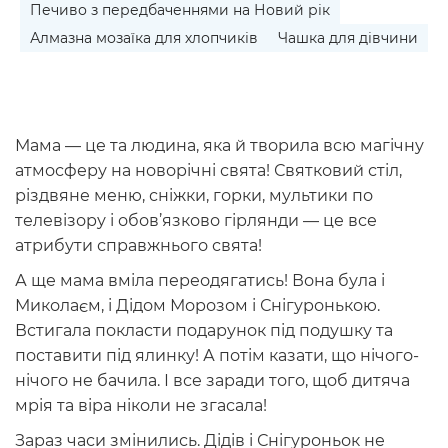
Печиво з передбаченнями на Новий рік
Алмазна мозаїка для хлопчиків
Чашка для дівчини
Мама — це та людина, яка й творила всю магічну
атмосферу на новорічні свята! Святковий стіл,
різдвяне меню, сніжки, горки, мультики по
телевізору і обов’язково гірлянди — це все
атрибути справжнього свята!
А ще мама вміла переодягатись! Вона була і
Миколаєм, і Дідом Морозом і Снігуронькою.
Встигала покласти подарунок під подушку та
поставити під ялинку! А потім казати, що нічого-
нічого не бачила. І все заради того, щоб дитяча
мрія та віра ніколи не згасала!
Зараз часи змінились. Дідів і Снігуроньок не