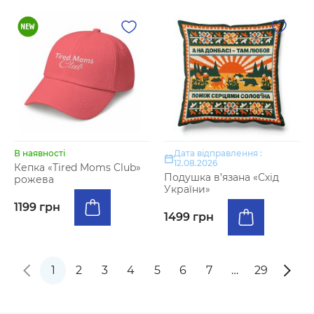
В наявності
Дата відправлення :
12.08.2026
Кепка «Tired Moms Club»
Подушка в’язана «Схід
рожева
України»
1199 грн
1499 грн
1
2
3
4
5
6
7
…
29