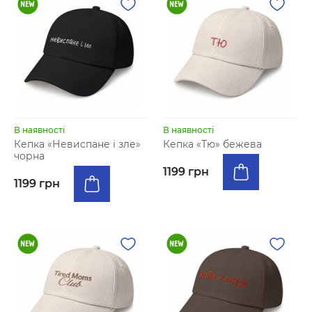
В наявності
В наявності
Кепка «Невиспане і зле»
Кепка «Тю» бежева
чорна
1199 грн
1199 грн