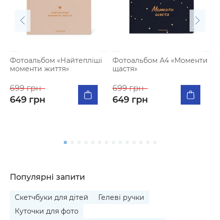
Фотоальбом «Найтепліші
Фотоальбом А4 «Моменти
моменти життя»
щастя»
К
п
699 грн
699 грн
м
649 грн
649 грн
5
Популярні запити
Скетчбуки для дітей
Гелеві ручки
Куточки для фото