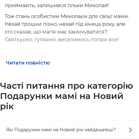
приймають, залишився тільки Миколай!
Тож стань особистим Миколаєм для своєї мами.
Нехай трошки пізно, нехай під кінець року, але
хто сказав, що магія має закінчуватися?
Святкуємо, гуляємо, веселимось попри все!
Що можна подарувати мамі на Новий
Читати повністю
рік
Купити подарунок н
е проблема. Проблема
Часті питання про категорію
вибрати його!
Подарунки мамі на Новий
Насправді, більшість мам невибагливі. Їм
рік
важливо, аби діти здорові були, з чоловіком все
було добре і ніхто не був голодний! Проте у мам
теж є свої бажання, про які говорять не так часто.
Які Подарунки мамі на Новий рік найдешевші?
Наприклад,