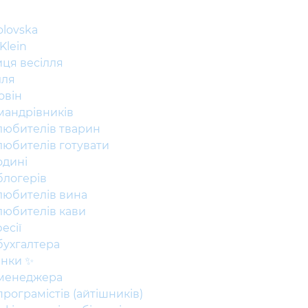
lovska
 Klein
иця весілля
лля
овін
мандрівників
любителів тварин
любителів готувати
одині
блогерів
любителів вина
любителів кави
есії
бухгалтера
нки ✨
менеджера
рограмістів (айтішників)