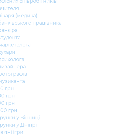
офісних співробітників
вчителя
лікаря (медика)
банківського працівника
банкіра
студента
маркетолога
кухаря
психолога
дизайнера
фотографів
музиканта
00 грн
00 грн
00 грн
000 грн
рунки у Вінниці
рунки у Дніпрі
'яні ігри