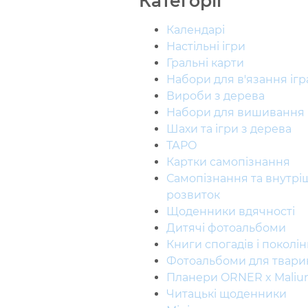
Категорії
Календарі
Настільні ігри
Гральні карти
Набори для в'язання іг
Вироби з дерева
Набори для вишивання
Шахи та ігри з дерева
ТАРО
Картки самопізнання
Самопізнання та внутрі
розвиток
Щоденники вдячності
Дитячі фотоальбоми
Книги спогадів і поколін
Фотоальбоми для твари
Планери ORNER x Maliu
Читацькі щоденники