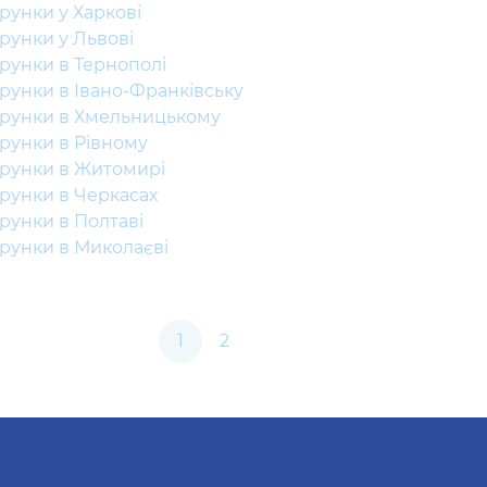
рунки у Харкові
рунки у Львові
рунки в Тернополі
рунки в Івано-Франківську
рунки в Хмельницькому
рунки в Рівному
рунки в Житомирі
рунки в Черкасах
рунки в Полтаві
рунки в Миколаєві
1
2