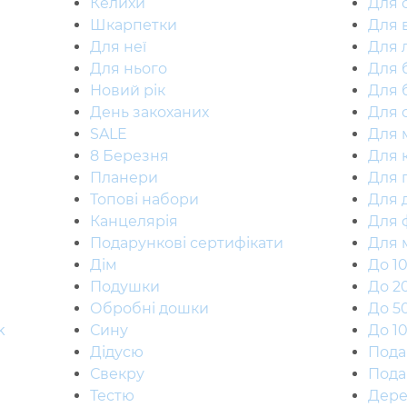
Келихи
Для 
Шкарпетки
Для 
Для неї
Для 
Для нього
Для 
Новий рік
Для 
День закоханих
Для 
SALE
Для 
8 Березня
Для 
Планери
Для 
Топові набори
Для 
Канцелярія
Для 
Подарункові сертифікати
Для 
Дiм
До 1
Подушки
До 2
Обробні дошки
До 5
k
Сину
До 1
Дідусю
Пода
Свекру
Пода
Тестю
Дерев