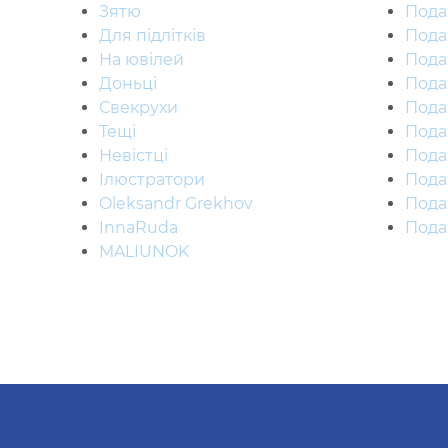
Зятю
Пода
Для підлітків
Пода
На ювілей
Пода
Доньці
Пода
Свекрухи
Пода
Тещі
Пода
Невістці
Пода
Ілюстратори
Пода
Oleksandr Grekhov
Пода
InnaRuda
Пода
MALIUNOK