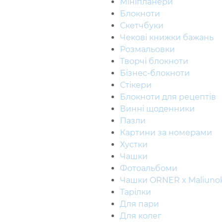
Мініпланери
Блокноти
Скетчбуки
Чекові книжки бажань
Розмальовки
Творчі блокноти
Бізнес-блокноти
Стiкери
Блокноти для рецептів
Винні щоденники
Пазли
Картини за номерами
Хустки
Чашки
Фотоальбоми
Чашки ORNER x Maliuno
Тарілки
Для пари
Для колег