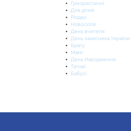
Гумористичні
Для дітей
Різдво
Новосілля
День вчителя
День захисника України
Брату
Мамі
День Народження
Татові
Бабусі