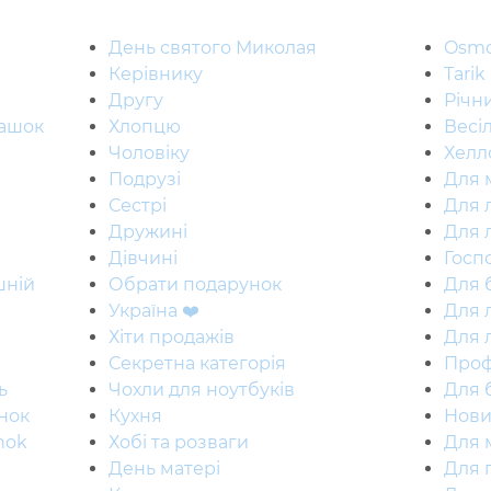
День святого Миколая
Osmo
Керівнику
Tarik
Другу
Річн
рашок
Хлопцю
Весі
Чоловіку
Хелл
Подрузі
Для 
Сестрі
Для 
Дружині
Для 
Дівчині
Госп
шній
Обрати подарунок
Для 
Україна ❤️
Для 
Хіти продажів
Для 
Секретна категорія
Проф
ь
Чохли для ноутбуків
Для 
нок
Кухня
Нови
nok
Хобi та розваги
Для 
День матері
Для п