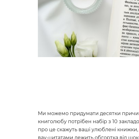
Ми можемо придумати десятки причи
книголюбу потрібен набір з 10 закладо
про це скажуть ваші улюблені книжки, 
вау-цитатами лежить обгортка від шо