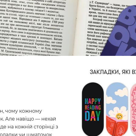
н, чому кожному
к. Але навіщо — нехай
де на кожній сторінці з
коладки чи шматочок