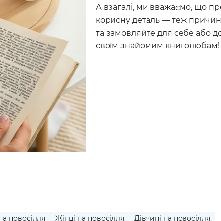
А взагалі, ми вважаємо, що п
корисну деталь — теж причин
та замовляйте для себе або 
своїм знайомим книголюбам!
на новосілля
Жінці на новосілля
Дівчині на новосілля