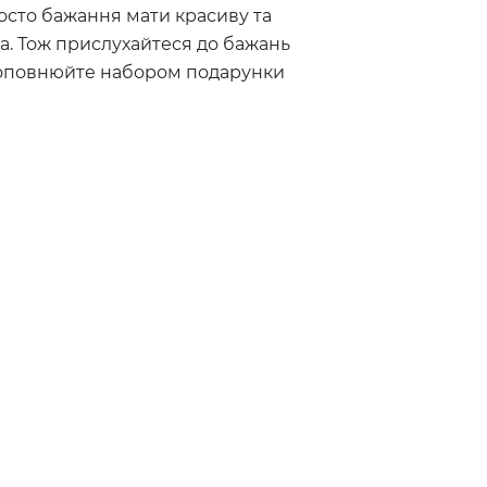
росто бажання мати красиву та
а. Тож прислухайтеся до бажань
доповнюйте набором подарунки