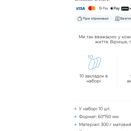
При отриманні
Безго
Ми так вважаємо: у кож
життя. Вірніше, 
10 закладок в
наборі
а
У наборі 10
шт.
Формат: 60*150 мм
Матеріал: 300 г матовий