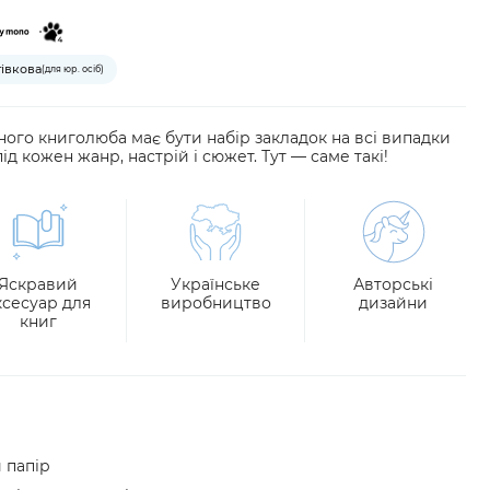
тівкова
(для юр. осіб)
ного книголюба має бути набір закладок на всі випадки
під кожен жанр, настрій і сюжет.
Тут
—
саме такі!
Яскравий
Українське
Авторські
ксесуар для
виробництво
дизайни
книг
 папір