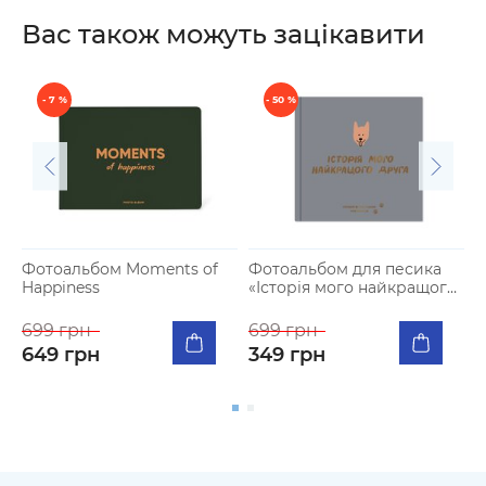
Вас також можуть зацікавити
- 7 %
- 50 %
Фотоальбом Moments of
Фотоальбом для песика
К
Happiness
«Історія мого найкращого
з
друга» графітовий
699 грн
699 грн
649 грн
349 грн