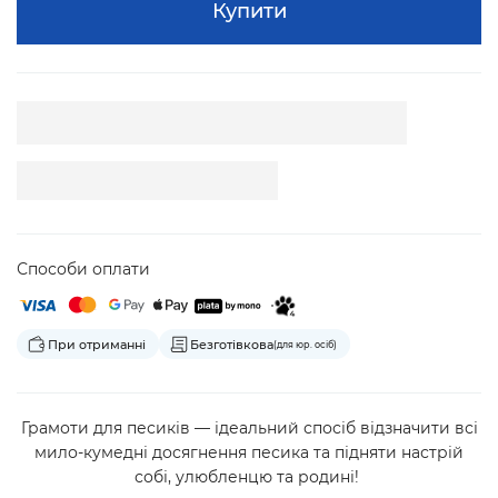
Купити
Способи оплати
При отриманні
Безготівкова
(для юр. осіб)
Грамоти для песиків — ідеальний спосіб відзначити всі
мило-кумедні досягнення песика та підняти настрій
собі, улюбленцю та родині!