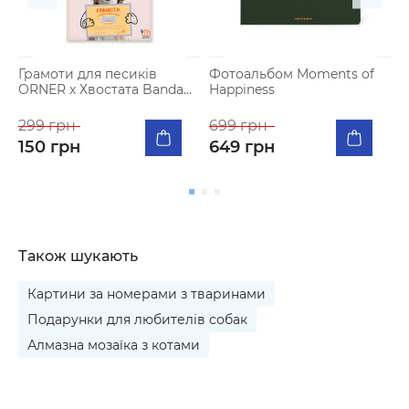
Грамоти для песиків
Фотоальбом Moments of
Ф
ORNER x Хвостата Banda
Happiness
«
(всі кошти на
д
благодійність)
299 грн
699 грн
6
150 грн
649 грн
Також шукають
Картини за номерами з тваринами
Подарунки для любителів собак
Алмазна мозаїка з котами