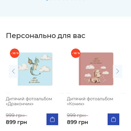
Персонально для вас
- 10 %
- 10 %
Дитячий фотоальбом
Дитячий фотоальбом
Н
«Дракончик»
«Коник»
ф
999 грн
999 грн
1
899 грн
899 грн