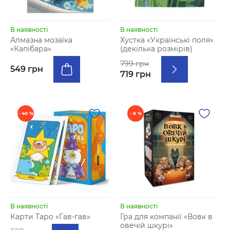
В наявності
В наявності
Алмазна мозаїка
Хустка «Українські поля»
«Капібара»
(декілька розмірів)
799 грн
549 грн
719 грн
- 40 %
- 6 %
В наявності
В наявності
Карти Таро «Гав-гав»
Гра для компанії «Вовк в
овечій шкурі»