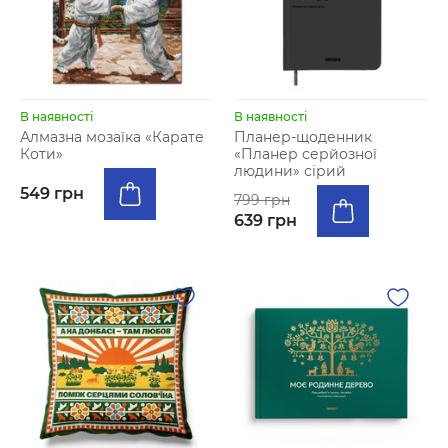
В наявності
В наявності
Алмазна мозаїка «Карате
Планер-щоденник
Коти»
«Планер серйозної
людини» сірий
549 грн
799 грн
639 грн