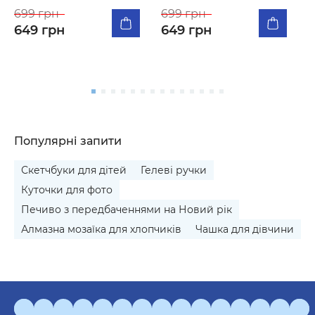
К
п
699 грн
699 грн
м
649 грн
649 грн
5
Популярні запити
Скетчбуки для дітей
Гелеві ручки
Куточки для фото
Печиво з передбаченнями на Новий рік
Алмазна мозаїка для хлопчиків
Чашка для дівчини