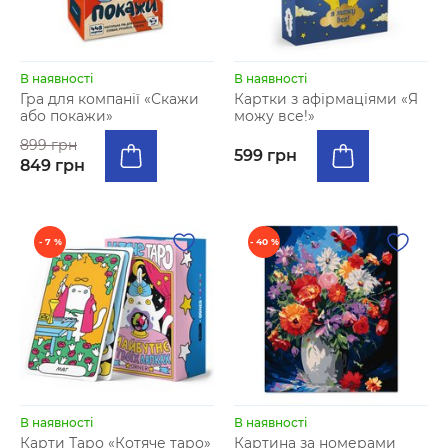
В наявності
В наявності
Гра для компанії «Скажи
Картки з афірмаціями «Я
або покажи»
можу все!»
899 грн
599 грн
849 грн
- 7 %
- 40 %
В наявності
В наявності
Карти Таро «Котяче таро»
Картина за номерами