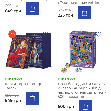
«Букет магічних квітів»
699 грн
375 грн
649 грн
225 грн
- 7 %
В наявності
В наявності
Карти Таро «Starlight
Пазл благодійний ORNER
Tarot»
х Yasno «Як українці під
час відключень єдналися»
699 грн
500 елементів
649 грн
500 грн