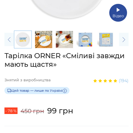
Відео
Тарілка ORNER «Сміливі завжди
мають щастя»
Знятий з виробництва
(194)
Цей товар — лише по Україні
99 грн
450 грн
- 78 %