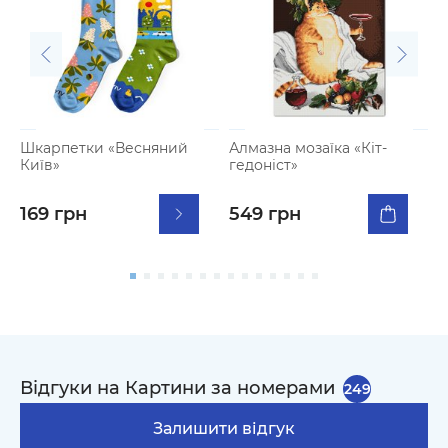
Шкарпетки «Весняний
Алмазна мозаїка «Кіт-
А
Київ»
гедоніст»
169 грн
549 грн
Відгуки на Картини за номерами
249
Залишити відгук