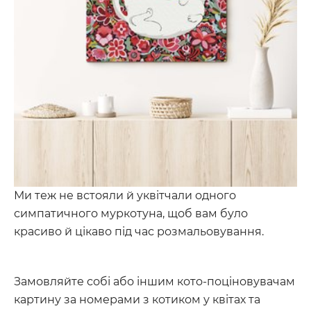
Ми теж не встояли й уквітчали одного
симпатичного муркотуна, щоб вам було
красиво й цікаво під час розмальовування.
Замовляйте собі або іншим кото-поціновувачам
картину за номерами з котиком у квітах та