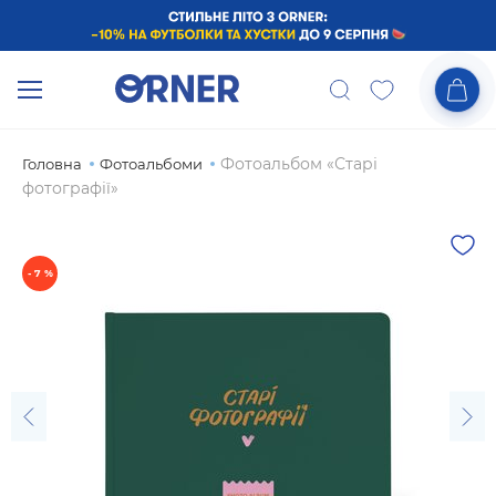
Фотоальбом «‎Старі
Головна
Фотоальбоми
фотографії»
- 7 %