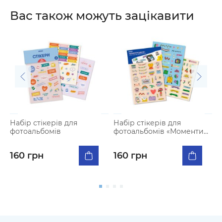
Вас також можуть зацікавити
Набір стікерів для
Набір стікерів для
Ф
фотоальбомiв
фотоальбомів «Моменти
д
щастя»
Н
р
160 грн
160 грн
1