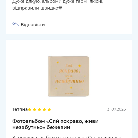
Дуже дякую, альбоми дуже гарні, якісні,
відправили швидко💙
Відповісти
Тетяна
31.07.2026
Фотоальбом «Сяй яскраво, живи
незабутньо» бежевий
Замовляла альбом на подарунок Супер швидко