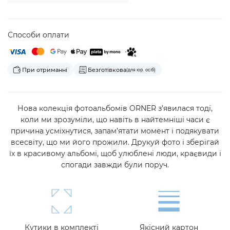
Способи оплати
При отриманні
Безготівкова
(для юр. осіб)
Нова колекція фотоальбомів ORNER з’явилася тоді,
коли ми зрозуміли, що навіть в найтемніші часи є
причина усміхнутися, запам’ятати момент і подякувати
всесвіту, що ми його прожили. Друкуй фото і зберігай
їх в красивому альбомі, щоб улюблені люди, краєвиди і
спогади завжди були поруч.
Кутики в комплекті
Якісний картон