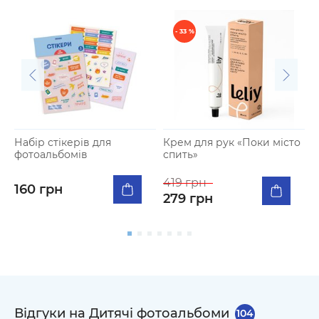
- 33 %
Набір стікерів для
Крем для рук «Поки місто
Ф
фотоальбомiв
спить»
н
з
419 грн
6
160 грн
279 грн
4
Відгуки на Дитячі фотоальбоми
104