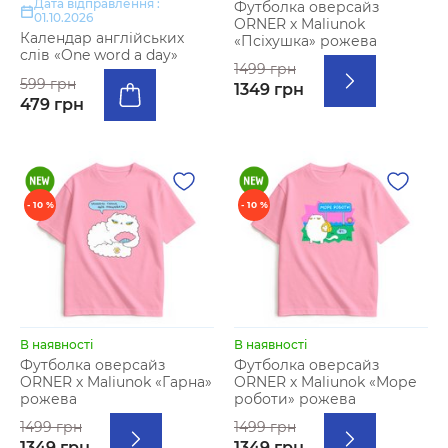
Дата відправлення :
Футболка оверсайз
01.10.2026
ORNER х Maliunok
Календар англійських
«Псіхушка» рожева
слів «One word a day»
1499 грн
599 грн
1349 грн
479 грн
- 10 %
- 10 %
В наявності
В наявності
Футболка оверсайз
Футболка оверсайз
ORNER х Maliunok «Гарна»
ORNER х Maliunok «Море
рожева
роботи» рожева
1499 грн
1499 грн
1349 грн
1349 грн