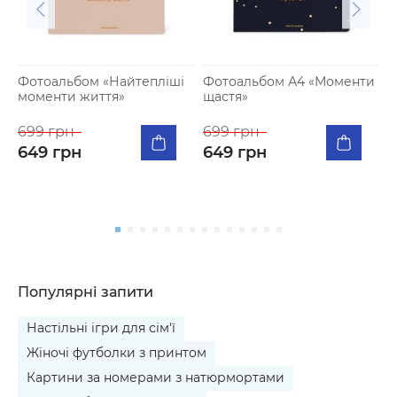
Фотоальбом «Найтепліші
Фотоальбом А4 «Моменти
моменти життя»
щастя»
К
п
699 грн
699 грн
я
649 грн
649 грн
5
Популярні запити
Настільні ігри для сім'ї
Жіночі футболки з принтом
Картини за номерами з натюрмортами