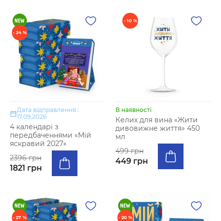
- 10 %
- 24 %
Дата відправлення :
В наявності
17.09.2026
Келих для вина «Жити
4 календарі з
дивовижне життя» 450
передбаченнями «Мій
мл
яскравий 2027»
499 грн
2396 грн
449 грн
1821 грн
- 27 %
- 20 %