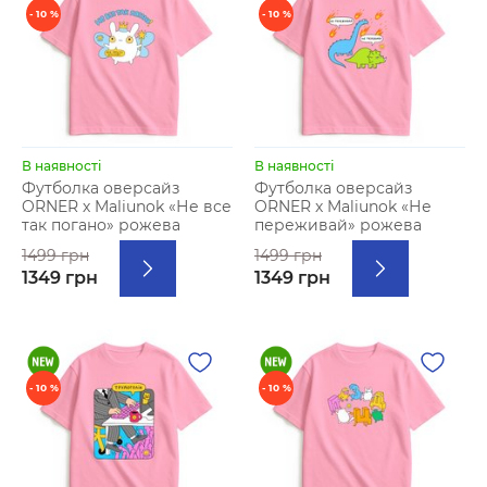
- 10 %
- 10 %
В наявності
В наявності
Футболка оверсайз
Футболка оверсайз
ORNER х Maliunok «Не все
ORNER х Maliunok «Не
так погано» рожева
переживай» рожева
1499 грн
1499 грн
1349 грн
1349 грн
- 10 %
- 10 %