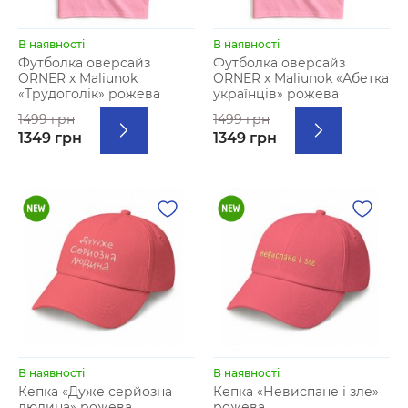
В наявності
В наявності
Футболка оверсайз
Футболка оверсайз
ORNER х Maliunok
ORNER х Maliunok «Абетка
«Трудоголік» рожева
українців» рожева
1499 грн
1499 грн
1349 грн
1349 грн
В наявності
В наявності
Кепка «Дуже серйозна
Кепка «Невиспане і зле»
людина» рожева
рожева