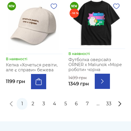
- 10 %
В наявності
В наявності
Футболка оверсайз
ORNER х Maliunok «Море
Кепка «Хочеться ревіти,
роботи» чорна
але є справи» бежева
1499 грн
1199 грн
1349 грн
1
2
3
4
5
6
7
…
33