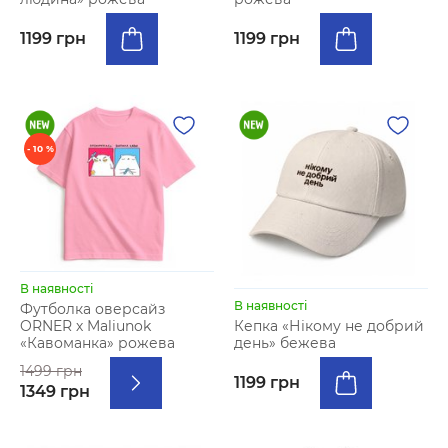
1199 грн
1199 грн
- 10 %
В наявності
В наявності
Футболка оверсайз
ORNER х Maliunok
Кепка «Нікому не добрий
«Кавоманка» рожева
день» бежева
1499 грн
1199 грн
1349 грн