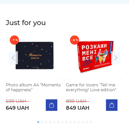
Just for you
- 7 %
- 6 %
Photo album A4 "Moments
Game for lovers "Tell me
P
of happiness"
everything! Love edition"
s
699 UAH
899 UAH
649 UAH
849 UAH