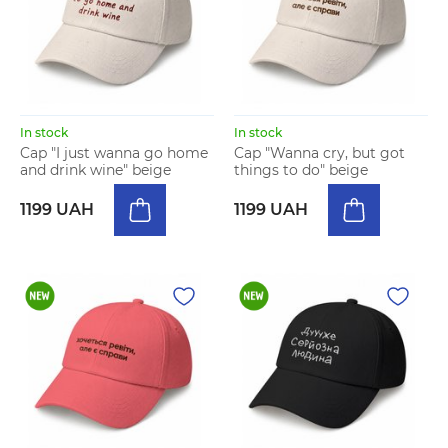
In stock
In stock
Cap "I just wanna go home
Cap "Wanna cry, but got
and drink wine" beige
things to do" beige
1199 UAH
1199 UAH