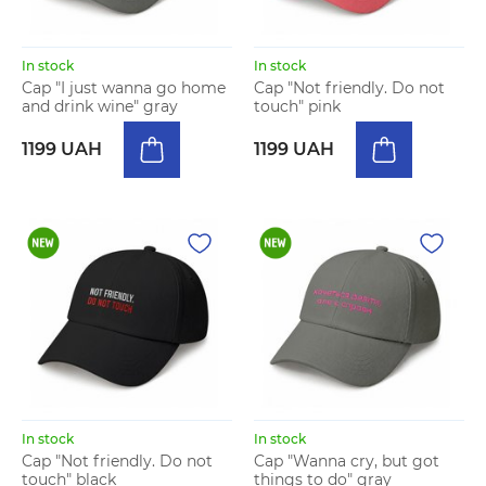
In stock
In stock
Cap "I just wanna go home
Cap "Not friendly. Do not
and drink wine" gray
touch" pink
1199 UAH
1199 UAH
In stock
In stock
Cap "Not friendly. Do not
Cap "Wanna cry, but got
touch" black
things to do" gray