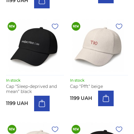
1199 UAH
In stock
In stock
Cap "Sleep-deprived and
Cap "Pfft" beige
mean" black
1199 UAH
1199 UAH