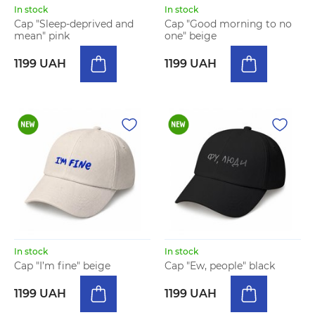
In stock
In stock
Cap "Sleep-deprived and
Cap "Good morning to no
mean" pink
one" beige
1199 UAH
1199 UAH
In stock
In stock
Cap "I’m fine" beige
Cap "Ew, people" black
1199 UAH
1199 UAH