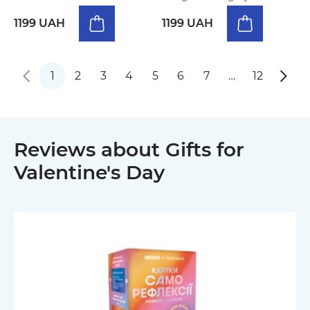
1199 UAH
1199 UAH
1
2
3
4
5
6
7
…
12
Reviews about Gifts for
Valentine's Day