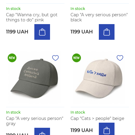
In stock
In stock
Cap "Wanna cry, but got
Cap "A very serious person"
things to do" pink
black
1199 UAH
1199 UAH
In stock
In stock
Cap "A very serious person"
Cap "Cats > people" beige
gray
1199 UAH