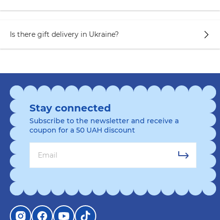
Инстаграме, а еще они более практичны и
индивидуальны. В таком случае цель —
развеселить и развлечь, чтобы оставить
Is there gift delivery in Ukraine?
приятные эмоции и улыбку на лице.
Оригинальный подарок на 14 февраля
— он,
как правило, готовится заранее, ведь
продумать каждую деталь и выбрать именно
то, что не будет похоже на другое — большая
работа! С такой задачей, как правильно,
Stay connected
справляются только опытные и хорошо
Subscribe to the newsletter and receive a
знающие получателя люди. О таких презентах
coupon for a 50 UAH discount
рассказывают подружкам и делятся с
друзьями. Их фотографируют, чтобы
запомнить эти моменты. Их цель —
выделиться, сделать день особенным и
запечатлеть в памяти особенность момента.