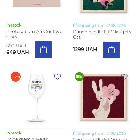
In stock
Shipping from: 17.08.2026
Photo album A4 Our love
Punch needle kit "Naughty
story
Cat"
699 UAH
1299 UAH
649 UAH
- 10 %
In stock
Shipping from: 17.08.2026
Wine glass "Live an
Punch needle kit "Bunny