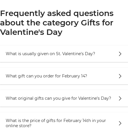
Мы рекомендуем сначала определиться с видом
Frequently asked questions
сюрприза и тем, какие эмоции вы хотите
about the category Gifts for
подарить. Ведь это главное — опираться на
пожелания любимого человека (но не забывать
Valentine's Day
о собственном замысле).
Необычные подарки на 14 февраля
— это те,
What is usually given on St. Valentine's Day?
которые точно не сделаешь в любой другой
день. Они бывают удивительными, большими,
непрактичными. Однако они точно оставят
свой след в памяти и будут вспоминаться еще
What gift can you order for February 14?
очень долго! Они нацелены на то, чтобы
удивить и ошеломить получателя. Сделать его
глаза круглыми, а рот широко открытым —
What original gifts can you give for Valentine's Day?
ибо восторгу не будет предела!
Прикольные подарки на 14 февраля
— это те,
What is the price of gifts for February 14th in your
которые будут дарить улыбку, тысячи лайков в
online store?