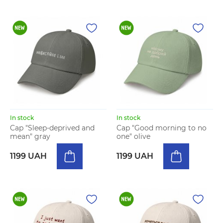
In stock
In stock
Cap "Sleep-deprived and
Cap "Good morning to no
mean" gray
one" olive
1199 UAH
1199 UAH