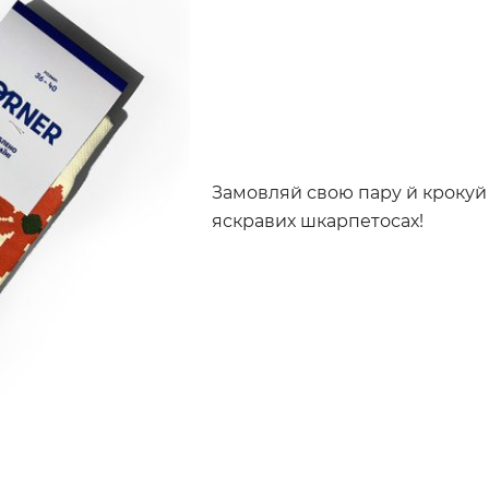
Замовляй свою пару й крокуй 
яскравих шкарпетосах!