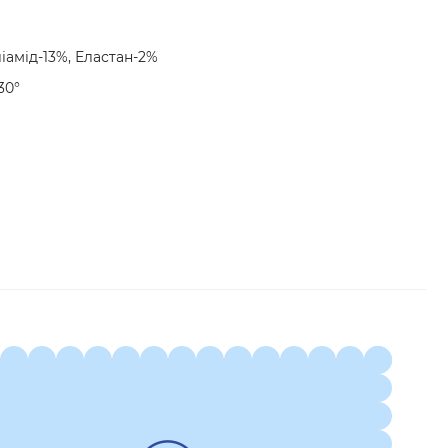
іамід-13%, Еластан-2%
30°