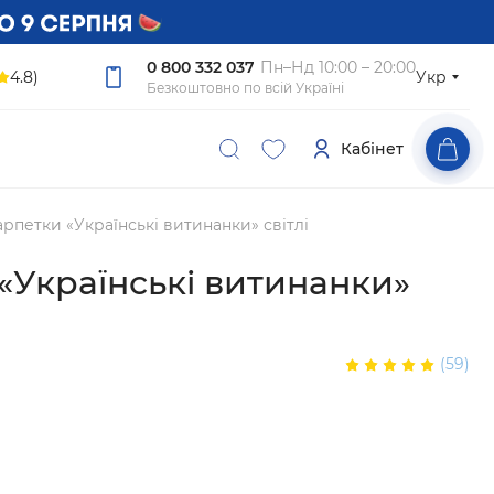
0 800 332 037
Пн–Нд 10:00 – 20:00
4.8)
Укр
Безкоштовно по всій Україні
Кабінет
рпетки «Українські витинанки» світлі
«Українські витинанки»
(59)