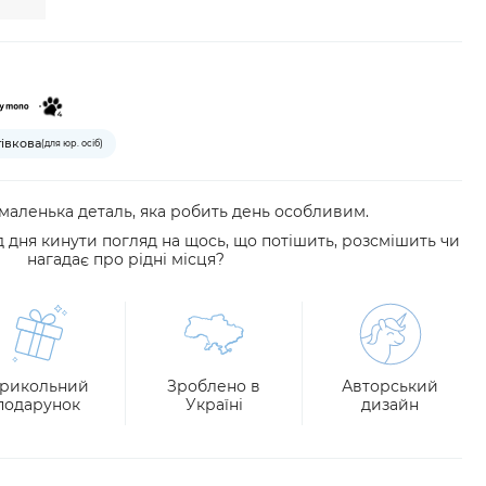
тівкова
(для юр. осіб)
аленька деталь, яка робить день особливим.
 дня кинути погляд на щось, що потішить, розсмішить чи
нагадає про рідні місця?
рикольний
Зроблено в
Авторський
подарунок
Україні
дизайн