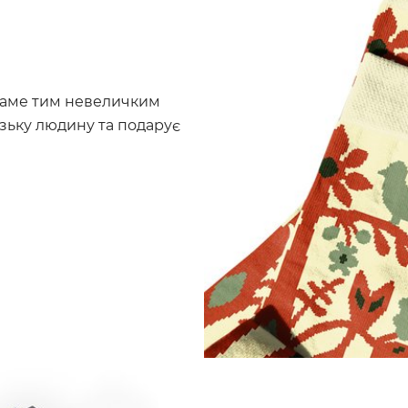
ь саме тим невеличким
зьку людину та подарує