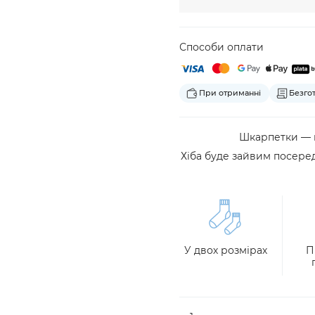
Способи оплати
При отриманні
Безго
Шкарпетки — м
Хіба буде зайвим посеред
У двох розмірах
П