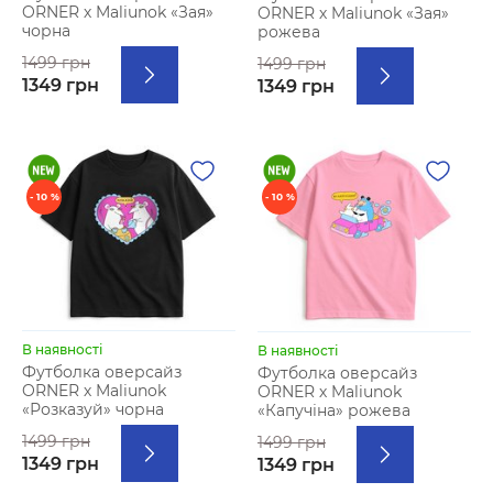
ORNER х Maliunok «Зая»
ORNER х Maliunok «Зая»
чорна
рожева
1499 грн
1499 грн
1349 грн
1349 грн
- 10 %
- 10 %
В наявності
В наявності
Футболка оверсайз
Футболка оверсайз
ORNER х Maliunok
ORNER х Maliunok
«Розказуй» чорна
«Капучіна» рожева
1499 грн
1499 грн
1349 грн
1349 грн