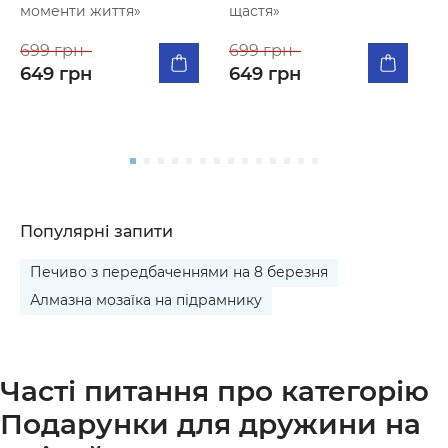
моменти життя»
щастя»
К
п
699 грн
699 грн
я
649 грн
649 грн
5
Популярні запити
Печиво з передбаченнями на 8 березня
Алмазна мозаїка на підрамнику
Часті питання про категорію
Подарунки для дружини на