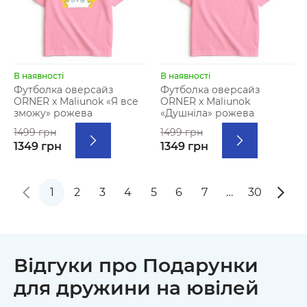
В наявності
В наявності
Футболка оверсайз
Футболка оверсайз
ORNER х Maliunok «Я все
ORNER х Maliunok
зможу» рожева
«Душніла» рожева
1499 грн
1499 грн
1349 грн
1349 грн
1
2
3
4
5
6
7
…
30
Відгуки про Подарунки
для дружини на ювілей