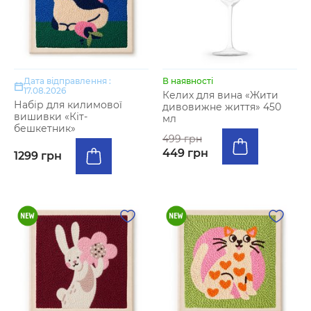
Дата відправлення :
В наявності
17.08.2026
Келих для вина «Жити
Набір для килимової
дивовижне життя» 450
вишивки «Кіт-
мл
бешкетник»
499 грн
449 грн
1299 грн