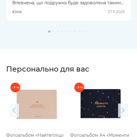
Впевнена, що подружка буде задоволена такими
подаруночками від Миколайчика. Щиро дякую:)
Юлія
27.11.2025
Персонально для вас
- 7 %
- 7 %
Фотоальбом «Найтепліші
Фотоальбом А4 «Моменти