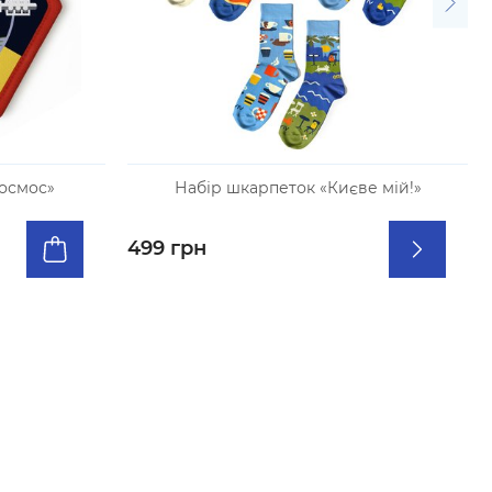
осмос»
Набір шкарпеток «Києве мій!»
499 грн