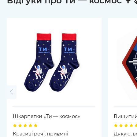
Відгуки про Ти — космос 👩‍
Шкарпетки «Ти — космос»
Вишитий 
Красиві речі, приємні
Дякую, в