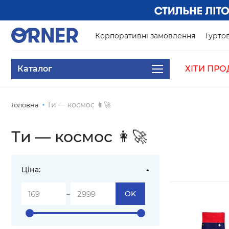
Корпоративні замовлення
Гуртов
Каталог
ХІТИ ПРО
Ти — космос 👩‍🚀
Головна
Ти — космос 👩‍🚀
Ціна:
-
OK