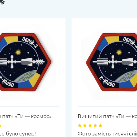

патч «Ти — космос»
Вишитий патч «Ти — к
се було супер!
Фото замість тисячі слі