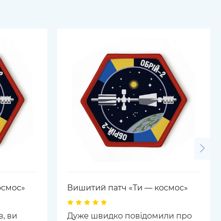
осмос»
Вишитий патч «Ти — космос»
в, ви
Дуже швидко повідомили про