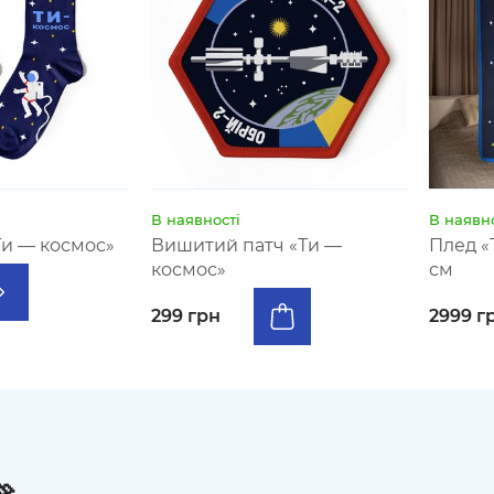
В наявності
В наявно
и — космос»
Вишитий патч «Ти —
Плед «
космос»
см
299 грн
2999 г