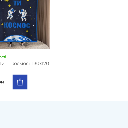
сті
Ти — космос» 130х170
рн