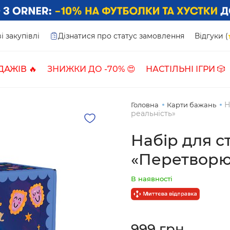
і закупівлі
Дізнатися про статус замовлення
Відгуки (
ДАЖІВ 🔥
ЗНИЖКИ ДО -70% 😍
НАСТІЛЬНІ ІГРИ 🎲
Н
Головна
Карти бажань
реальність»
Набір для с
«Перетворюй
В наявності
999 грн