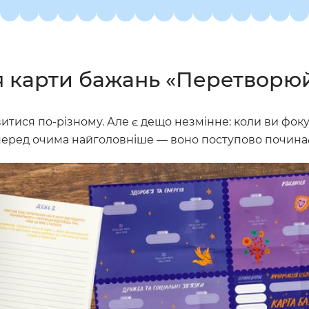
 карти бажань «Перетворюй 
витися по-різному. Але є дещо незмінне: коли ви фок
 перед очима найголовніше — воно поступово почина