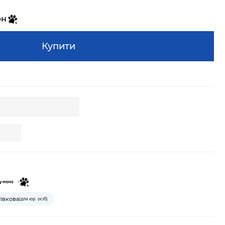
рн
Купити
тівкова
(для юр. осіб)