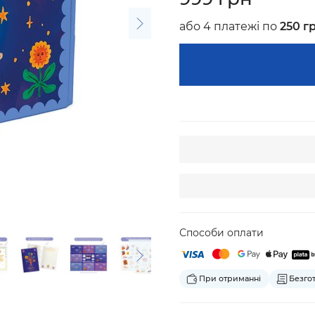
або 4 платежі по
250 г
Способи оплати
При отриманні
Безго