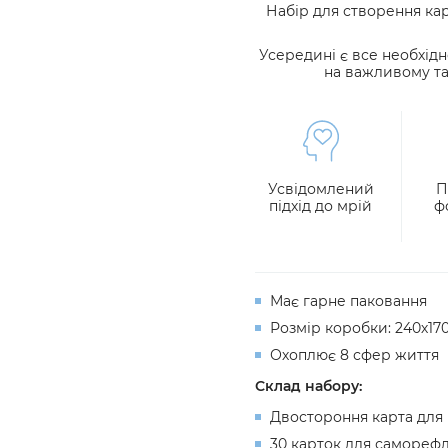
Набір для створення ка
Усередині є все необхідн
на важливому та
Усвідомлений
П
підхід до мрій
ф
Має гарне
паковання
Розмір коробки: 240х17
Охоплює 8 сфер життя
Склад набору:
Двостороння карта для в
30 карток для саморефл