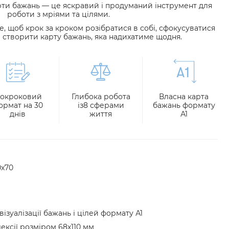
рти бажань
—
це яскравий і продуманий інструмент для
роботи з мріями та цілями.
е, щоб крок за кроком розібратися в собі, сфокусуватися
 створити карту бажань, яка надихатиме щодня.
окроковий
Глибока робота
Власна карта
ормат на 30
із
8 сферами
бажань формату
днів
життя
А1
0х70
ізуалізації бажань і цілей формату А1
ексії розміром 68х110 мм