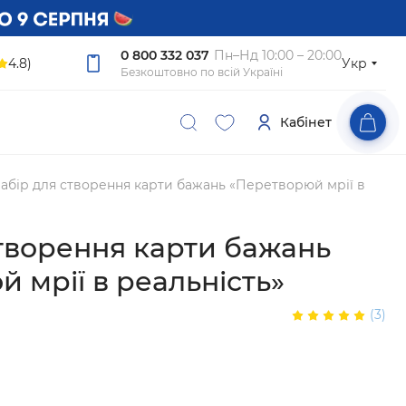
0 800 332 037
Пн–Нд 10:00 – 20:00
4.8)
Укр
Безкоштовно по всій Україні
Кабінет
абір для створення карти бажань «Перетворюй мрії в
творення карти бажань
 мрії в реальність»
(3)