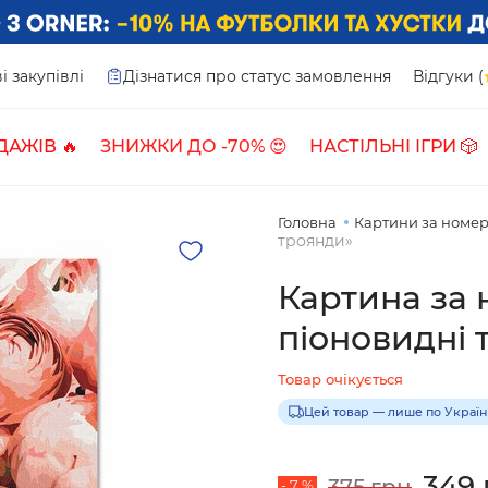
і закупівлі
Дізнатися про статус замовлення
Відгуки (
ДАЖІВ 🔥
ЗНИЖКИ ДО -70% 😍
НАСТІЛЬНІ ІГРИ 🎲
Головна
Картини за номе
троянди»
Картина за
піоновидні 
Товар очікується
Цей товар — лише по Україн
349 
375 грн
- 7 %