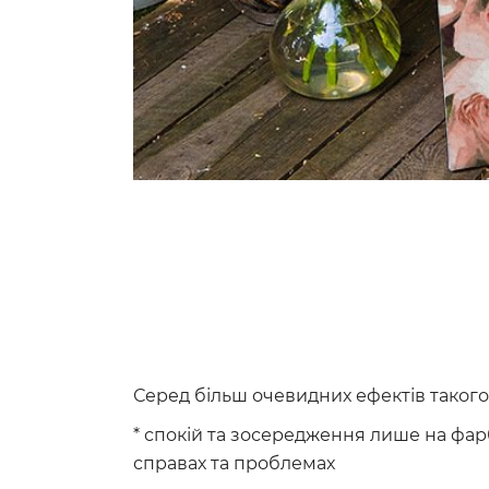
Серед більш очевидних ефектів таког
* спокій та зосередження лише на фарба
справах та проблемах