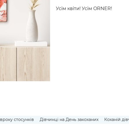
Усім квіти! Усім ORNER!
івроку стосунків
Дівчинці на День закоханих
Коханій дів