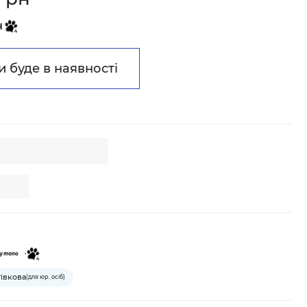
н
и буде в наявності
тівкова
(для юр. осіб)