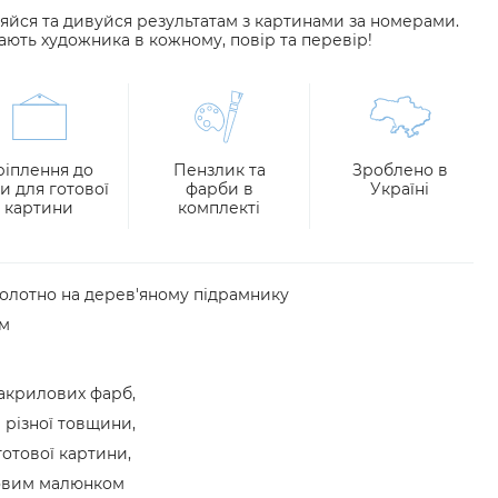
яйся та дивуйся результатам з картинами за номерами.
ають художника в кожному, повір та перевір!
ріплення до
Пензлик та
Зроблено в
ни для готової
фарби в
Україні
картини
комплекті
полотно на дерев'яному підрамнику
см
акрилових фарб,
 різної товщини,
готової картини,
товим малюнком