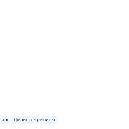
чині
Дівчині на річницю