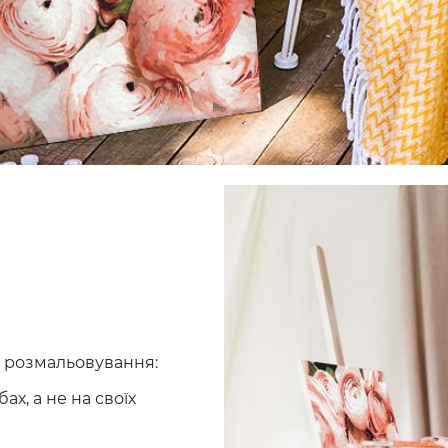
о розмальовування:
х, а не на своїх