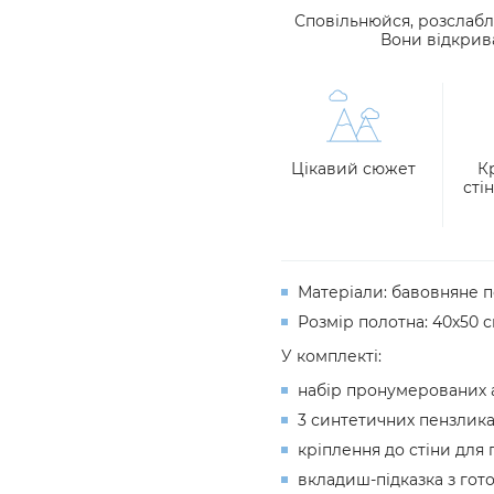
Сповільнюйся, розслабл
Вони відкрив
Цікавий сюжет
К
сті
Матеріали: бавовняне 
Розмір полотна: 40х50 
У комплекті:
набір пронумерованих 
3 синтетичних пензлика
кріплення до стіни для 
вкладиш-підказка з го