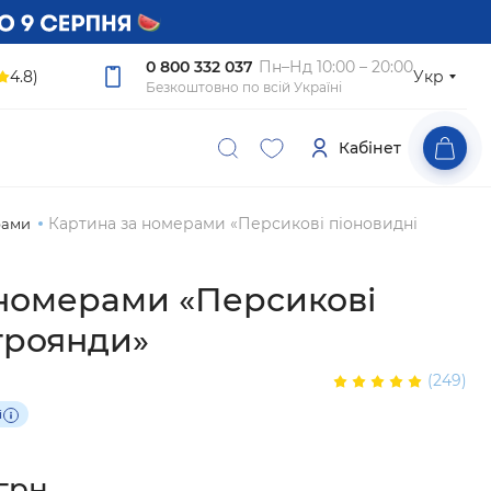
0 800 332 037
Пн–Нд 10:00 – 20:00
4.8)
Укр
Безкоштовно по всій Україні
Кабінет
Картина за номерами «Персикові піоновидні
рами
 номерами «Персикові
троянди»
(249)
і
грн