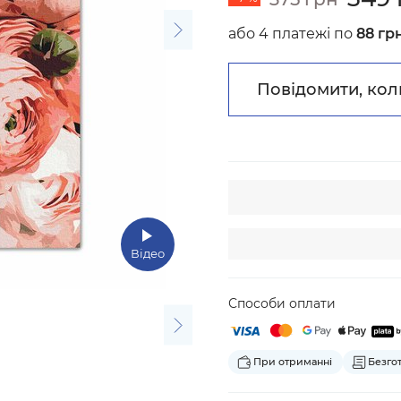
або 4 платежі по
88 гр
Повідомити, кол
Відео
Способи оплати
При отриманні
Безго