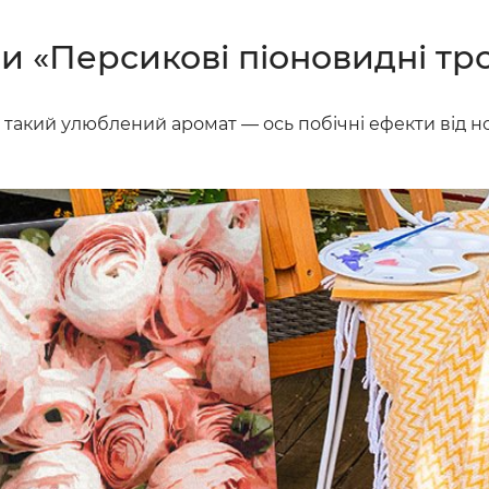
и «Персикові піоновидні тр
та такий улюблений аромат — ось побічні ефекти від 