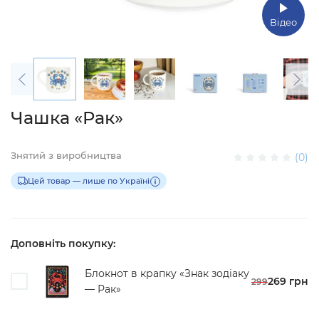
Відео
Чашка «Рак»
Знятий з виробництва
(0)
Цей товар — лише по Україні
Доповніть покупку:
Блокнот в крапку «Знак зодіаку
269 грн
299
— Рак»