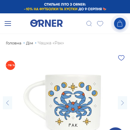
Чашка «Рак»
Головна
Дiм
- 78 %