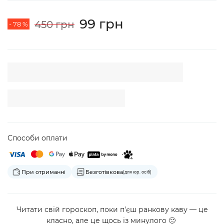
99 грн
450 грн
- 78 %
Способи оплати
При отриманні
Безготівкова
(для юр. осіб)
Читати свій гороскоп, поки п'єш ранкову каву — це
класно, але це щось із минулого 🙂