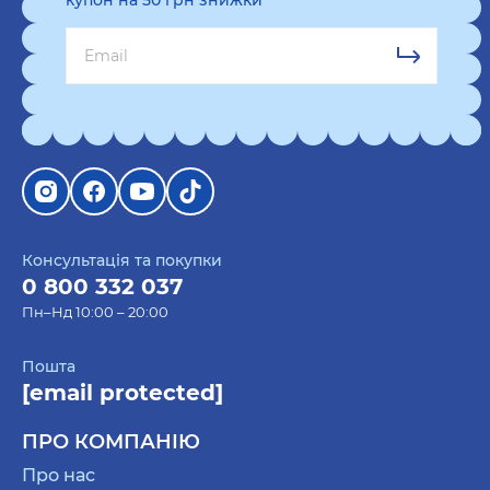
купон на 50 грн знижки
основі популярної картини художника Мунка.
Блокноти з написами – стильні та лаконічні
блокноти, які містять влучні фрази та вислови.
Зокрема блокнот у клітинку Think Different,
блокнот «Досягай!» чи блокнот «Сміливі
завжди мають щастя». Обирайте в інтернет-
магазині ORNER за вигідною ціною.
Патріотичні блокноти – мають ідеальне
поєднання синьо-жовтих кольорів чи вислови,
Консультація та покупки
0 800 332 037
які знайомі кожному українцю, купуйте серед
Пн–Нд 10:00 – 20:00
блокнотів «Сміливі справи», «Батьківщина-
мати», «Українці разом», а найкраще відразу
Пошта
три, зайві точно не будуть.
[email protected]
Магічні блокноти – ідеально для поціновувачів
астрології, нумерології чи просто тих, хто
ПРО КОМПАНІЮ
любить креативні обкладинки. В інтернет-
Про нас
магазині ORNER ви знайдете блокнот «I HAVE