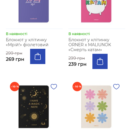
В наявності
В наявності
Блокнот у клітинку
Блокнот у клітинку
«Мрій!» фіолетовий
ORNER x MALIUNOK
«Смерть катам»
299 грн
299 грн
269 грн
239 грн
- 10 %
- 10 %