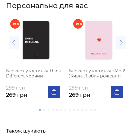
Персонально для вас
- 10 %
- 10 %
Блокнот у клiтинку Think
Блокнот у клiтинку «Мрій.
Б
Different чорний
Живи. Люби» рожевий
M
в
299 грн
299 грн
2
269 грн
269 грн
2
Також шукають