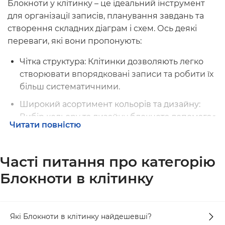
Блокноти у клітинку – це ідеальний інструмент
для організації записів, планування завдань та
створення складних діаграм і схем. Ось деякі
переваги, які вони пропонують:
Чітка структура: Клітинки дозволяють легко
створювати впорядковані записи та робити їх
більш систематичними.
Широкий асортимент кольорів та дизайну:
Вибір кольору та дизайну блокнота допомагає
Читати повністю
виразити вашу індивідуальність.
Можливість робити схеми та малюнки:
Часті питання про категорію
Клітинкові блокноти ідеально підходять для
творчої роботи та створення схем.
Блокноти в клітинку
Якість паперу: ORNER гарантує високу якість
паперу, що не дозволить сторінкам порватися
або просочити чорнило.
Які Блокноти в клітинку найдешевші?