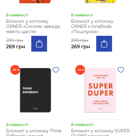
В наявності
В наявності
Блокнот у клітинку
Блокнот у клiтинку
ORNER «Сміливі завжди
ORNER x InnaRuda
мають щастя»
«Поцілунок»
299 грн
299 грн
269 грн
269 грн
- 10 %
- 10 %
В наявності
В наявності
Блокнот у клiтинку Think
Блокнот у клiтинку SUPER