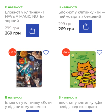
В наявності
В наявності
Блокнот у клітинку «I
Блокнот у клітинку «Ти —
HAVE A MAGIC NOTE»
неймовірна!» бежевий
чорний
299 грн
299 грн
269 грн
269 грн
- 10 %
- 10 %
В наявності
В наявності
Блокнот у клiтинку «Коти
Блокнот у клітинку «Для
у відкритому космосі»
невідкладних справ»