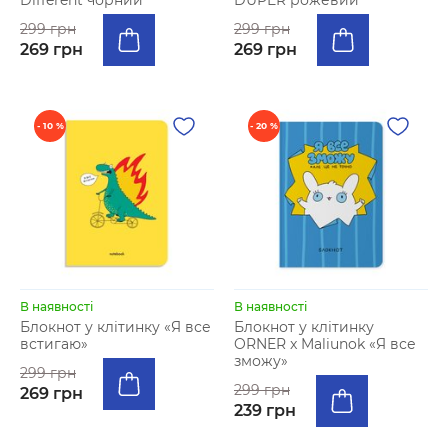
Different чорний
DUPER рожевий
299 грн
299 грн
269 грн
269 грн
- 10 %
- 20 %
В наявності
В наявності
Блокнот у клiтинку «Я все
Блокнот у клітинку
встигаю»
ORNER x Maliunok «Я все
зможу»
299 грн
299 грн
269 грн
239 грн