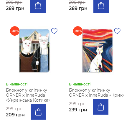
299 грн
299 грн
269 грн
269 грн
- 30 %
- 20 %
В наявності
В наявності
Блокнот у клiтинку
Блокнот у клiтинку
ORNER x InnaRuda
ORNER x InnaRuda «Крик»
«Українська Котика»
299 грн
299 грн
239 грн
209 грн