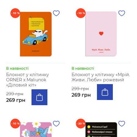
- 10 %
- 10 %
В наявності
В наявності
Блокнот у клітинку
Блокнот у клiтинку «Мрій.
ORNER x Maliunok
Живи. Люби» рожевий
«Діловий кіт»
299 грн
299 грн
269 грн
269 грн
- 10 %
- 20 %