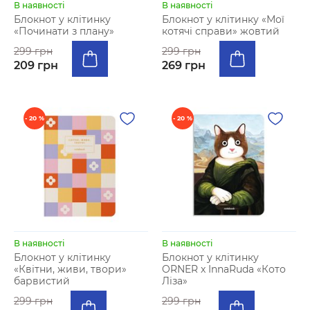
В наявності
В наявності
Блокнот у клітинку
Блокнот у клітинку «Мої
«Починати з плану»
котячі справи» жовтий
299 грн
299 грн
209 грн
269 грн
- 20 %
- 20 %
В наявності
В наявності
Блокнот у клітинку
Блокнот у клiтинку
«Квітни, живи, твори»
ORNER x InnaRuda «Кото
барвистий
Ліза»
299 грн
299 грн