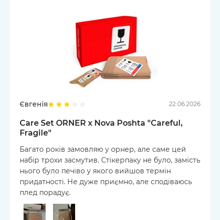
Євгенія
22.06.2026
Care Set ORNER x Nova Poshta "Careful,
Fragile"
Багато років замовляю у орнер, але саме цей
набір трохи засмутив. Стікерпаку не було, замість
нього було печіво у якого вийшов термін
придатності. Не дуже приємно, але сподіваюсь
плед порадує.