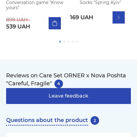
Conversation game "Know
Socks "Spring Kyiv"
P
yours"
W
169 UAH
899 UAH
539 UAH
Reviews on Care Set ORNER x Nova Poshta
"Careful, Fragile"
4
Leave feedback
Questions about the product
2