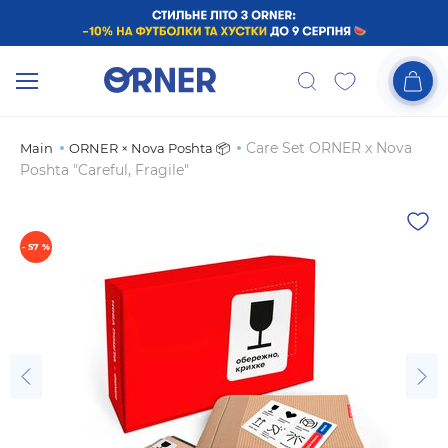
Care Set ORNER x Nova
Main
ORNER × Nova Poshta 📦
Poshta "Careful, Fragile"
- 57 %