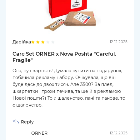
Дарійка
12.12.2025
Care Set ORNER x Nova Poshta "Careful,
Fragile"
Ого, ну і вартість! Думала купити на подарунок,
побачила рекламу набору. Очікувала, що він
буде десь до двох тисяч. Але 3500? За плед,
шкарпетки і трохи печива, та ще й з рекламою
Нової пошти?) То є шаленство, пані та панове, то
є шаленство.
Reply
ORNER
12.12.2025