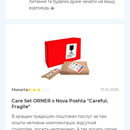
питання та будемо дуже чекати на вашу
відповідь 🙏
Микита
13.02.2026
Care Set ORNER x Nova Poshta "Careful,
Fragile"
В кращих традиціях поштових послуг за такі
кошти неповна комплектація, відсутній
стікерпак, досить неприємно. А так досить гарна