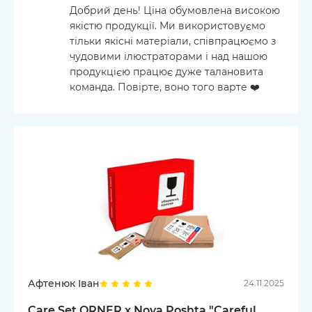
Добрий день! Ціна обумовлена високою
якістю продукції. Ми використовуємо
тільки якісні матеріали, співпрацюємо з
чудовими ілюстраторами і над нашою
продукцією працює дуже талановита
команда. Повірте, воно того варте ❤️
Афтенюк Іван
24.11.2025
Care Set ORNER x Nova Poshta "Careful,