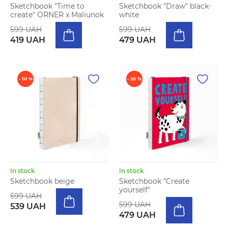
Sketchbook "Time to
Sketchbook "Draw" black-
create" ORNER x Maliunok
white
599 UAH
599 UAH
419 UAH
479 UAH
- 10 %
- 20 %
In stock
In stock
Sketchbook beige
Sketchbook "Create
yourself"
599 UAH
599 UAH
539 UAH
479 UAH