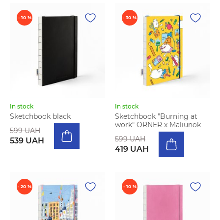
- 10 %
- 30 %
In stock
In stock
Sketchbook black
Sketchbook "Burning at
work" ORNER x Maliunok
599 UAH
599 UAH
539 UAH
419 UAH
- 20 %
- 10 %