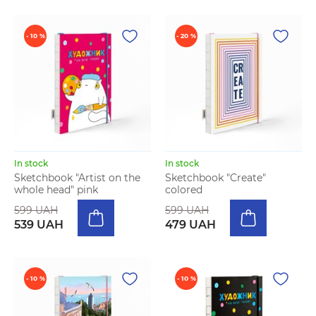
- 10 %
- 20 %
In stock
In stock
Sketchbook "Artist on the
Sketchbook "Create"
whole head" pink
colored
599 UAH
599 UAH
539 UAH
479 UAH
- 10 %
- 10 %