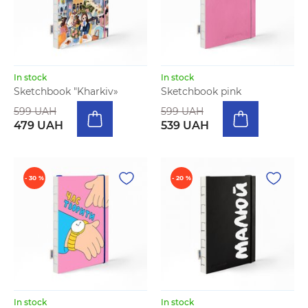
In stock
In stock
Sketchbook "Kharkiv»
Sketchbook pink
599 UAH
599 UAH
479 UAH
539 UAH
- 30 %
- 20 %
In stock
In stock