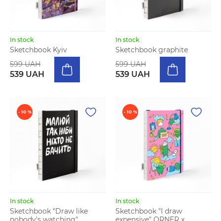
In stock
In stock
Sketchbook Kyiv
Sketchbook graphite
599 UAH
599 UAH
539 UAH
539 UAH
- 10 %
- 10 %
In stock
In stock
Sketchbook "Draw like
Sketchbook "I draw
nobody's watching"
expensive" ORNER x