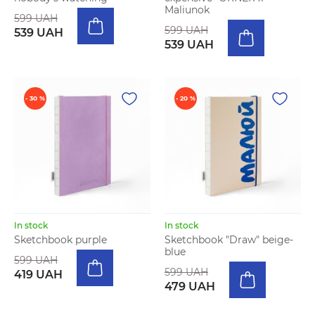
Maliunok
599 UAH
599 UAH
539 UAH
539 UAH
- 30 %
- 20 %
In stock
In stock
Sketchbook purple
Sketchbook "Draw" beige-
blue
599 UAH
599 UAH
419 UAH
479 UAH