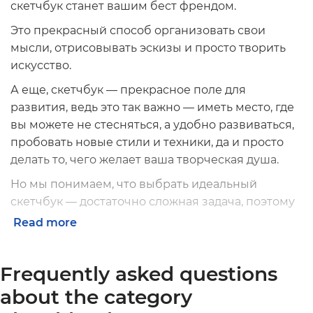
скетчбук станет вашим бест френдом.
Это прекрасный способ организовать свои
мысли, отрисовывать эскизы и просто творить
искусство.
А еще, скетчбук — прекрасное поле для
развития, ведь это так важно — иметь место, где
вы можете не стесняться, а удобно развиваться,
пробовать новые стили и техники, да и просто
делать то, чего желает ваша творческая душа.
Но мы понимаем, что выбрать идеальный
скетчбук — достаточно сложная задача, поэтому
и создали его для вас. И заодно написали статью,
Read more
чтобы рассказать, как выбрать скетчбук и почему
скетчбук от ORNER — то, что нужно.
Frequently asked questions
about the category
Особенности и преимущества