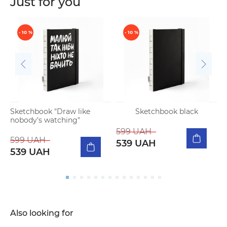
Just for you
- 10 %
- 10 %
Sketchbook "Draw like
Sketchbook black
nobody's watching"
599 UAH
5
599 UAH
539 UAH
539 UAH
Also looking for