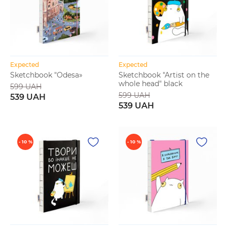
Expected
Expected
Sketchbook "Odesa»
Sketchbook "Artist on the
whole head" black
599 UAH
599 UAH
539 UAH
539 UAH
- 10 %
- 10 %