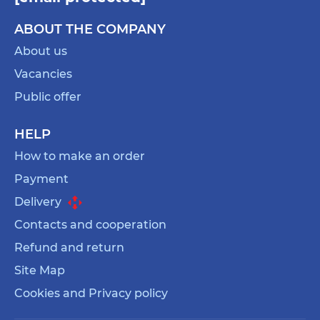
удобен для вас: маленький и компактный
ABOUT THE COMPANY
классно подходит для путешествий, и
быстрого и удобного эскизирования, а
About us
большой — для студийной работы.
Vacancies
Обложка — обратите внимание на обложку:
Public offer
она должна быть прочной и удобной.
Важным аспектом является и дизайн
HELP
обложки, ведь скетчбук — не только
How to make an order
инструмент, он еще и отражает ваш вкус и
Payment
личный стиль.
Delivery
Также немаловажный момент — способ
Contacts and cooperation
скрепления страниц. Советуем выбрать
специальное книжное сплетение или
Refund and return
пружину.
Site Map
Количество страниц. В зависимости от ваших
Cookies and Privacy policy
потребностей, выберите скетчбук с