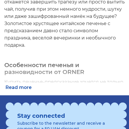
откажется завершить трапезу или просто выпить
чай, получив при этом немного мудрости, шутку
или даже зашифрованный намёк на будущее?
Золотистое хрустящее китайское печенье с
предсказанием давно стало символом
праздника, веселой вечеринки и необычного
подарка.
Особенности печенья и
разновидности от ORNER
Купить печенье-предсказание хочется не только
Read more
из-за его оригинальной формы и приятного
вкуса. Его главная изюминка – маленькая
полоска бумаги, спрятанная внутри. Именно на
ней скрыто то самое загадочное послание,
Stay connected
которое вызывает улыбку, заставляет задуматься
Subscribe to the newsletter and receive a
или даже вдохновляет на действие.
coupon for a 50 UAH discount