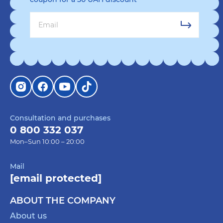
ORNER предлагает широкий ассортимент этого
китайского печенья, чтобы вы могли подобрать
идеальный вариант для любого события или
настроения.
Среди популярных вариантов от ORNER:
Печенье с предсказаниями «С днём
рождения!»
– идеально для празднования
Consultation and purchases
юбилеев и дней рождения.
0 800 332 037
Печенье с предсказаниями «Знак из
Mon–Sun 10:00 – 20:00
будущего» – для тех, кто ищет мудрые
подсказки и философские размышления.
Mail
[email protected]
Печенье с предсказаниями «Удача с тобой» –
отличный мотивационный сюрприз для
ABOUT THE COMPANY
начала нового проекта или перед важными
About us
событиями.