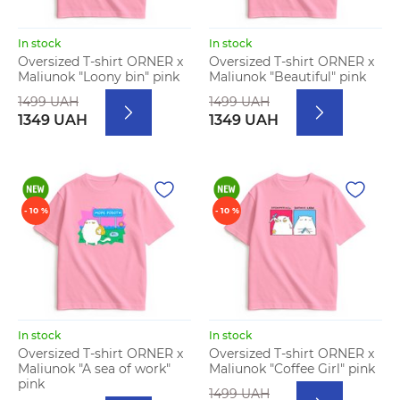
In stock
In stock
Oversized T-shirt ORNER x
Oversized T-shirt ORNER x
Maliunok "Loony bin" pink
Maliunok "Beautiful" pink
1499 UAH
1499 UAH
1349 UAH
1349 UAH
- 10 %
- 10 %
In stock
In stock
Oversized T-shirt ORNER x
Oversized T-shirt ORNER x
Maliunok "A sea of work"
Maliunok "Coffee Girl" pink
pink
1499 UAH