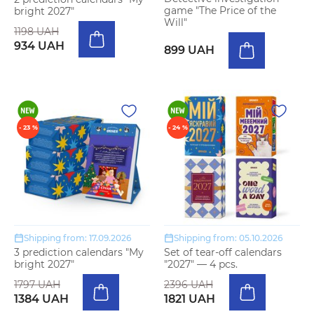
game "The Price of the
bright 2027"
Will"
1198 UAH
934 UAH
899 UAH
- 23 %
- 24 %
Shipping from: 17.09.2026
Shipping from: 05.10.2026
3 prediction calendars "My
Set of tear-off calendars
bright 2027"
"2027" — 4 pcs.
1797 UAH
2396 UAH
1384 UAH
1821 UAH