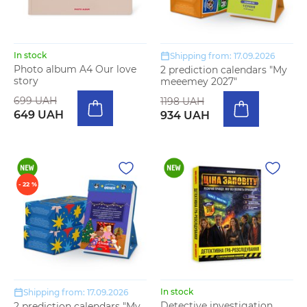
In stock
Shipping from: 17.09.2026
Photo album A4 Our love
2 prediction calendars "My
story
meeemey 2027"
699 UAH
1198 UAH
649 UAH
934 UAH
- 22 %
In stock
Shipping from: 17.09.2026
Detective investigation
2 prediction calendars "My