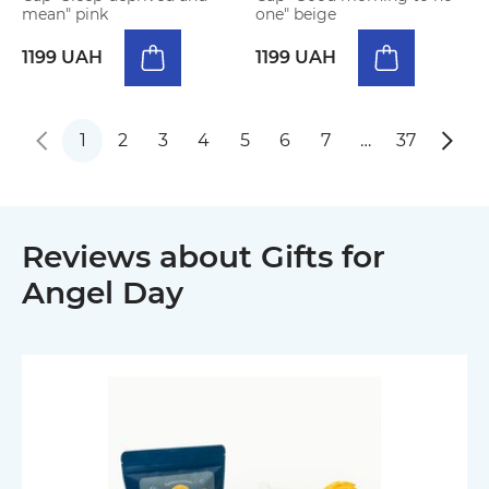
mean" pink
one" beige
1199 UAH
1199 UAH
1
2
3
4
5
6
7
…
37
Reviews about Gifts for
Angel Day