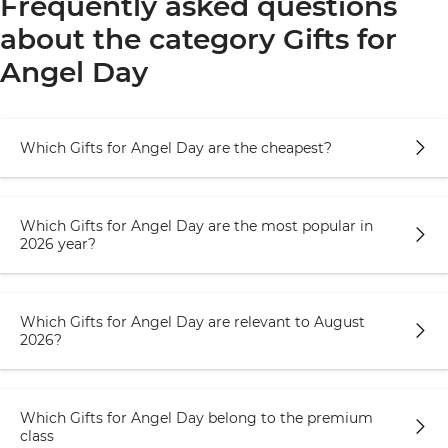
Frequently asked questions
about the category Gifts for
Ассортимент и преимущества
подарков на именины от ORNER
Angel Day
ORNER предлагает широкий выбор подарков
для Дня Ангела, соответствующих разным
вкусам и бюджетам. Наш ассортимент включает
Which Gifts for Angel Day are the cheapest?
в себя настольные разговорные игры,
деревянные игры, карты таро, картины по
номерам, планеры, блокноты, чашки и бокалы.
Which Gifts for Angel Day are the most popular in
Позвольте нам подробнее рассмотреть
2026 year?
некоторые из следующих вариантов:
Настольные разговорные игры. Если
Which Gifts for Angel Day are relevant to August
получатель любит активный отдых, наши
2026?
настольные игры станут отличным выбором.
Они способствуют развитию логического
мышления и совместного времени,
Which Gifts for Angel Day belong to the premium
проведенного в компании близких.
class