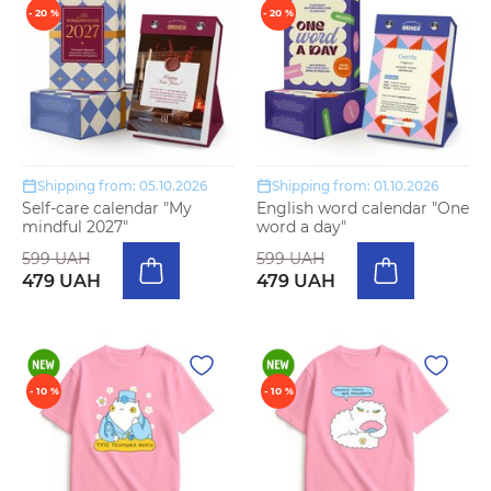
- 20 %
- 20 %
Shipping from: 05.10.2026
Shipping from: 01.10.2026
Self-care calendar "My
English word calendar "One
mindful 2027"
word a day"
599 UAH
599 UAH
479 UAH
479 UAH
- 10 %
- 10 %