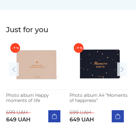
Just for you
- 7 %
- 7 %
Photo album Happy
Photo album A4 "Moments
moments of life
of happiness"
P
b
699 UAH
699 UAH
649 UAH
649 UAH
5