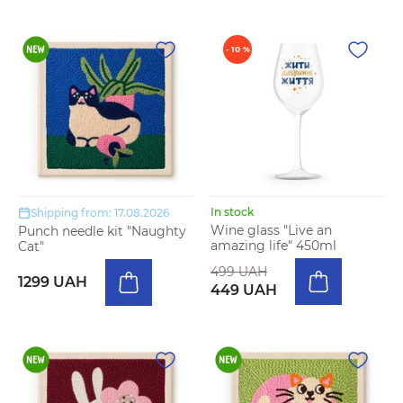
- 10 %
In stock
Shipping from: 17.08.2026
Wine glass "Live an
Punch needle kit "Naughty
amazing life" 450ml
Cat"
499 UAH
1299 UAH
449 UAH