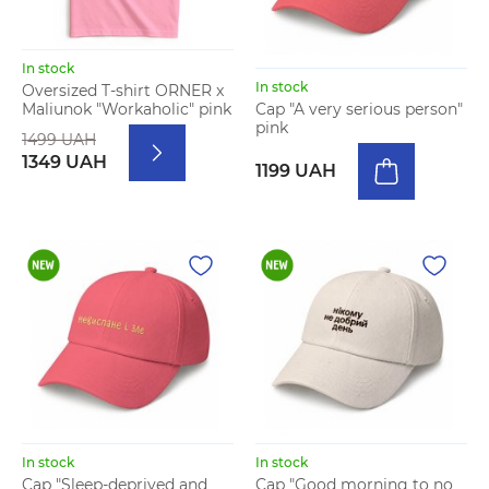
In stock
In stock
Oversized T-shirt ORNER x
Maliunok "Workaholic" pink
Cap "A very serious person"
pink
1499 UAH
1349 UAH
1199 UAH
In stock
In stock
Cap "Sleep-deprived and
Cap "Good morning to no