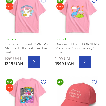
- 10 %
- 10 %
In stock
In stock
Oversized T-shirt ORNER x
Oversized T-shirt ORNER x
Maliunok "It’s not that bad"
Maliunok "Don’t worry"
pink
pink
1499 UAH
1499 UAH
1349 UAH
1349 UAH
- 10 %