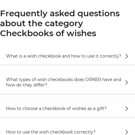
которая поможет привнести в отношения новые
Frequently asked questions
эмоции. Ведь бывает так, что ты искренне
about the category
любишь человека и хочешь сделать что-то
приятное, но не знаешь что! А с чековыми
Checkbooks of wishes
книжками все будет понятно, ведь любимый
человек покажет, что ему нужно, чтобы
почувствовать любовь (вернее, выдаст чек, по
What is a wish checkbook and how to use it correctly?
которому вы все поймете).
Интернет-магазин ORNER создали классные
чековые книги для пар, которые помогут
What types of wish checkbooks does ORNER have and
почувствовать силу любви и сразу понять,
how do they differ?
почему вокруг чековых книг для пар так много
шума.
How to choose a checkbook of wishes as a gift?
Итак, каковы правила использования чековых
книг желаний?
Шаг 1. Вы приобретаете чековую книгу и дарите
How to use the wish checkbook correctly?