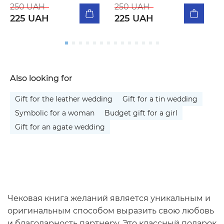
250 UAH
250 UAH
2
225 UAH
225 UAH
Also looking for
Gift for the leather wedding
Gift for a tin wedding
Symbolic for a woman
Budget gift for a girl
Gift for an agate wedding
Чековая книга желаний является уникальным и
оригинальным способом выразить свою любовь
и благодарность партнеру. Это классный подарок