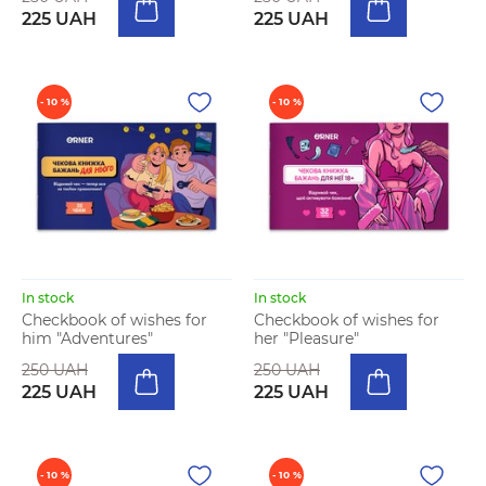
225 UAH
225 UAH
- 10 %
- 10 %
In stock
In stock
Checkbook of wishes for
Checkbook of wishes for
him "Adventures"
her "Pleasure"
250 UAH
250 UAH
225 UAH
225 UAH
- 10 %
- 10 %