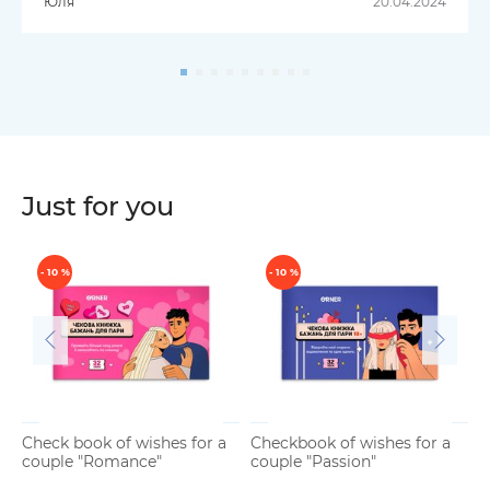
Юля
20.04.2024
Just for you
- 10 %
- 10 %
Check book of wishes for a
Checkbook of wishes for a
C
couple "Romance"
couple "Passion"
h