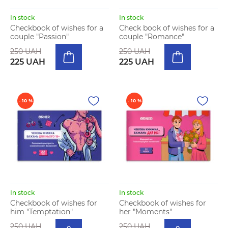
In stock
In stock
Checkbook of wishes for a
Check book of wishes for a
couple "Passion"
couple "Romance"
250 UAH
250 UAH
225 UAH
225 UAH
- 10 %
- 10 %
In stock
In stock
Checkbook of wishes for
Checkbook of wishes for
him "Temptation"
her "Moments"
250 UAH
250 UAH