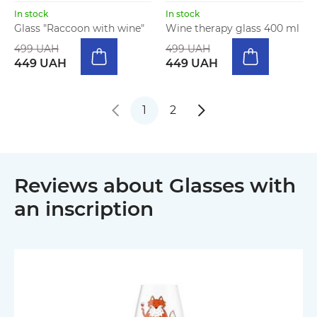
In stock
In stock
Glass "Raccoon with wine"
Wine therapy glass 400 ml
499 UAH
499 UAH
449 UAH
449 UAH
1
2
Reviews about Glasses with
an inscription