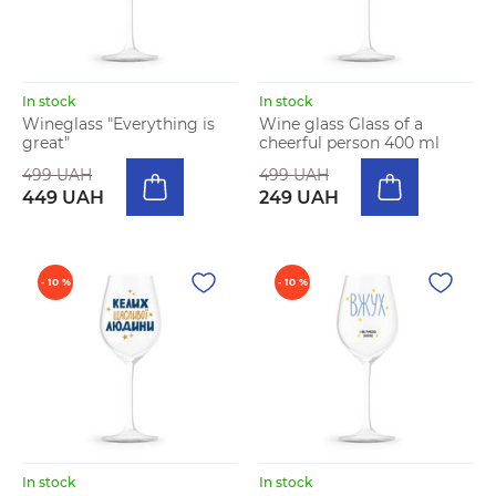
In stock
In stock
Wineglass "Everything is
Wine glass Glass of a
great"
cheerful person 400 ml
499 UAH
499 UAH
449 UAH
249 UAH
- 10 %
- 10 %
In stock
In stock