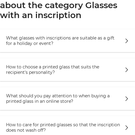
праздничного стола и поднимут настроение. Для
about the category Glasses
близкого человека, с которым дружеские
with an inscription
отношения, подбирайте оригинальные
варианты с разными забавными надписями.
Бокалы,
стаканы
и чашки можно дарить на самые
What glasses with inscriptions are suitable as a gift
разные праздники:
дни рождения
, юбилеи,
for a holiday or event?
свадьбы и т.д. Посуда всегда уместна и останется
на долгую память. К тому же использоваться
будет регулярно, напоминая о празднике и
How to choose a printed glass that suits the
дарителе, поднимая настроение практически
recipient's personality?
каждый день.
Без посуды не обойдется ни одно торжество,
What should you pay attention to when buying a
поэтому такой сувенир считается не просто
printed glass in an online store?
универсальным, а действительно полезным и
практичным. Широкий ассортимент бокалов для
вина,шампанского, чашек, стаканов и другого
How to care for printed glasses so that the inscription
товара по доступным ценам представлен в
does not wash off?
нашем интернет-магазине Orner.