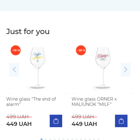
Just for you
- 10 %
- 10 %
Wine glass "The end of
Wine glass ORNER x
W
alarm"
MALIUNOK "MILF"
4
499 UAH
499 UAH
449 UAH
449 UAH