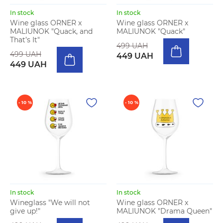
In stock
In stock
Wine glass ORNER x
Wine glass ORNER x
MALIUNOK "Quack, and
MALIUNOK "Quack"
That’s It"
499 UAH
499 UAH
449 UAH
449 UAH
- 10 %
- 10 %
In stock
In stock
Wineglass "We will not
Wine glass ORNER x
give up!"
MALIUNOK "Drama Queen"