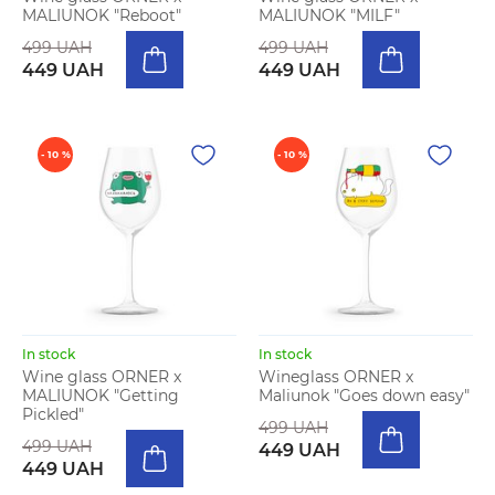
MALIUNOK "Reboot"
MALIUNOK "MILF"
499 UAH
499 UAH
449 UAH
449 UAH
- 10 %
- 10 %
In stock
In stock
Wine glass ORNER x
Wineglass ORNER x
MALIUNOK "Getting
Maliunok "Goes down easy"
Pickled"
499 UAH
499 UAH
449 UAH
449 UAH