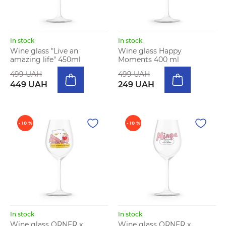
In stock
In stock
Wine glass "Live an
Wine glass Happy
amazing life" 450ml
Moments 400 ml
499 UAH
499 UAH
449 UAH
249 UAH
- 10 %
- 10 %
In stock
In stock
Wine glass ORNER x
Wine glass ORNER x