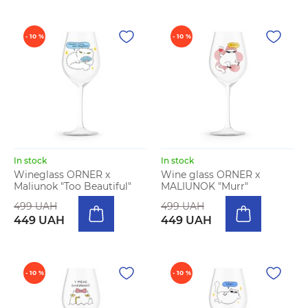
- 10 %
- 10 %
In stock
In stock
Wineglass ORNER x
Wine glass ORNER x
Maliunok "Too Beautiful"
MALIUNOK "Murr"
499 UAH
499 UAH
449 UAH
449 UAH
- 10 %
- 10 %