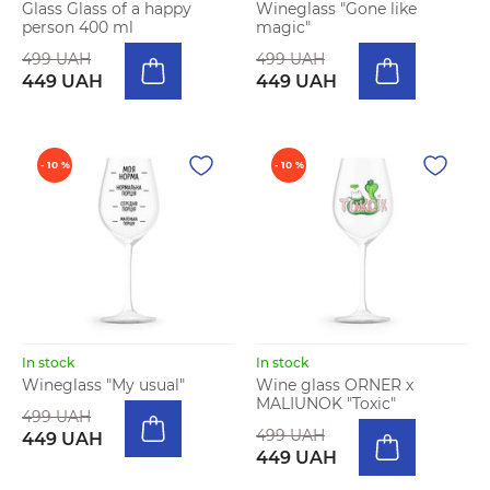
Glass Glass of a happy
Wineglass "Gone like
person 400 ml
magic"
499 UAH
499 UAH
449 UAH
449 UAH
- 10 %
- 10 %
In stock
In stock
Wineglass "My usual"
Wine glass ORNER x
MALIUNOK "Toxic"
499 UAH
499 UAH
449 UAH
449 UAH