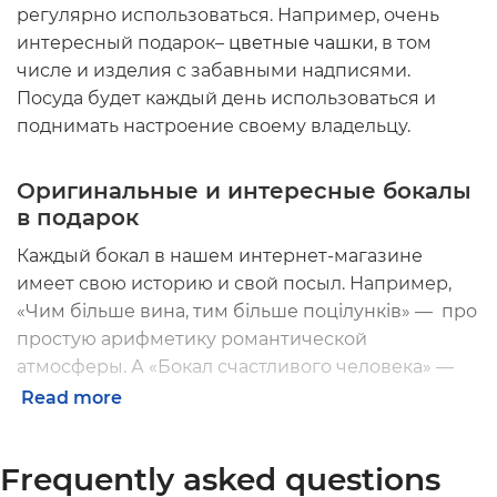
регулярно использоваться. Например, очень
интересный подарок–
цветные чашки
, в том
числе и изделия с забавными надписями.
Посуда будет каждый день использоваться и
поднимать настроение своему владельцу.
Оригинальные и интересные бокалы
в подарок
Каждый бокал в нашем интернет-магазине
имеет свою историю и свой посыл. Например,
«Чим більше вина, тим більше поцілунків» —
про
простую арифметику романтической
атмосферы. А
«Бокал счастливого человека» —
для важных случаев и радостных улыбок.
Read more
Frequently asked questions
Бокалы станут прекрасным украшением любого