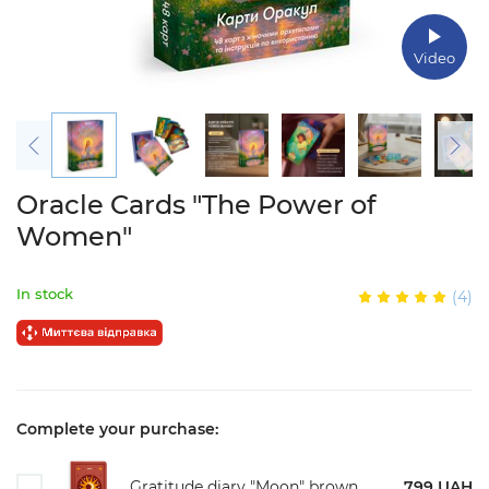
Video
Oracle Cards "The Power of
Women"
In stock
(4)
Complete your purchase:
Gratitude diary "Moon" brown
799 UAH