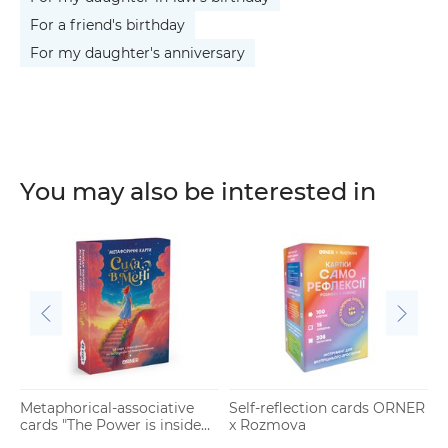
For a friend's birthday
For my daughter's anniversary
You may also be interested in
Metaphorical-associative
Self-reflection cards ORNER
M
cards "The Power is inside
x Rozmova
c
Me"
H