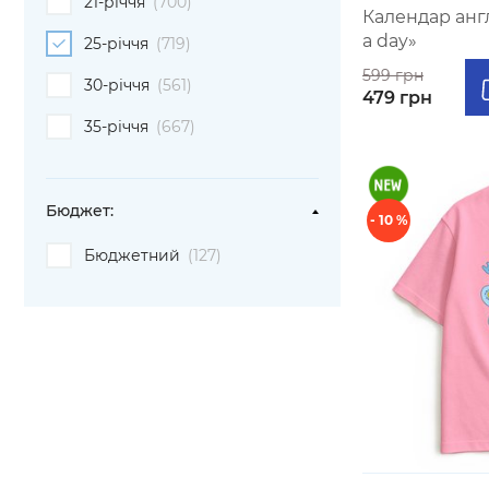
21-річчя
(700)
Календар англ
a day»
25-річчя
(719)
599 грн
30-річчя
(561)
479 грн
35-річчя
(667)
Бюджет:
- 10 %
Бюджетний
(127)