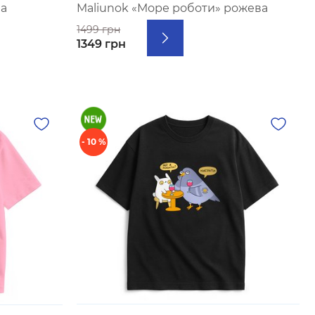
ва
Maliunok «Море роботи» рожева
1499 грн
1349 грн
- 10 %