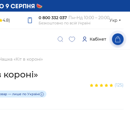
0 800 332 037
Пн–Нд 10:00 – 20:00
4.8)
Укр
Безкоштовно по всій Україні
Кабінет
Чашка «Кіт в короні»
в короні»
(125)
овар — лише по Україні