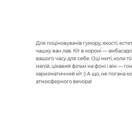
Для поціновувачів гумору, якості, есте
чашку ван лав. Кіт в короні — амбасад
вашого часу для себе. Оці миті, коли т
напій, цікавий фільм на фоні і він — го
харизматичний кіт :) А що, не погана к
атмосферного вечора!