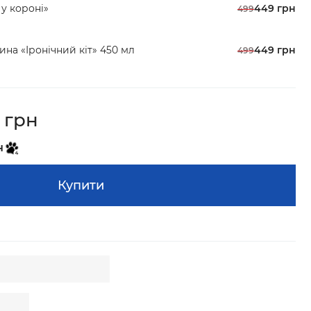
 у короні»
449 грн
499
ина «Іронічний кіт» 450 мл
449 грн
499
 грн
н
Купити