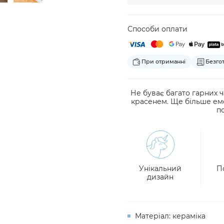
Способи оплати
При отриманні
Безго
Не буває багато гарних ч
красенем. Ще більше ем
п
Унікальний
П
дизайн
Матеріал: кераміка