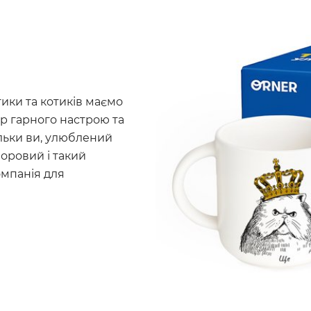
тики та котиків маємо
ор гарного настрою та
ільки ви, улюблений
норовий і такий
омпанія для