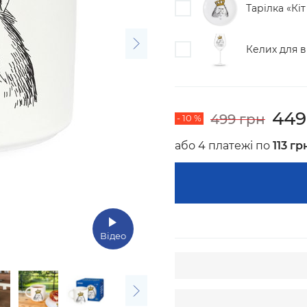
Тарілка «Кіт
Келих для в
449
499 грн
- 10 %
або 4 платежі по
113 гр
Відео