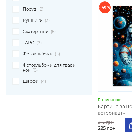
- 40 %
Посуд
(2)
Рушники
(3)
Скатертини
(5)
ТАРО
(2)
Фотоальбоми
(5)
Фотоальбоми для твари
нок
(8)
Шарфи
(4)
В наявності
Картина за н
астронавт»
375 грн
225 грн