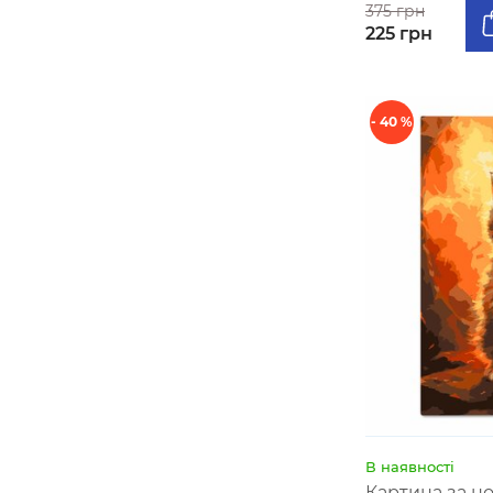
375 грн
225 грн
- 40 %
В наявності
Картина за н