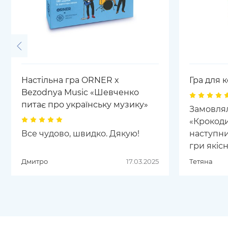
Настільна гра ORNER x
Гра для 
Bezodnya Music «Шевченко
питає про українську музику»
Замовлял
«Крокоди
Все чудово, швидко. Дякую!
наступни
гри якісн
Картки з
Дмитро
17.03.2025
Тетяна
картону.
продукт 