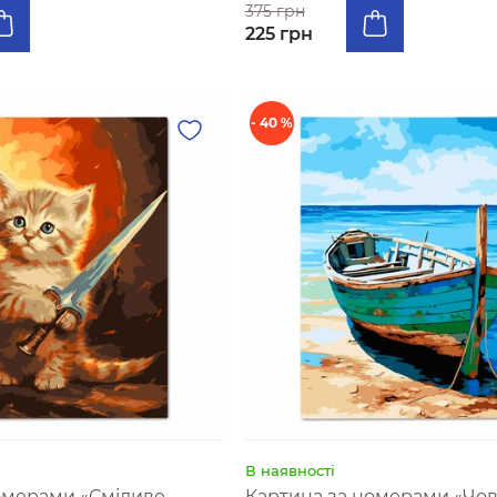
375 грн
225 грн
- 40 %
В наявності
омерами «Сміливе
Картина за номерами «Чов