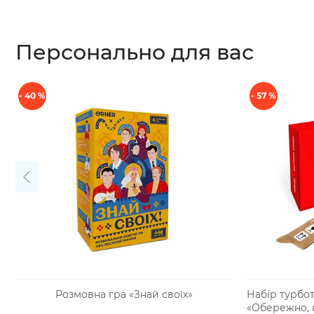
Персонально для вас
- 40 %
- 57 %
Розмовна гра «Знай своїх»
Набір турбо
«Обережно, 