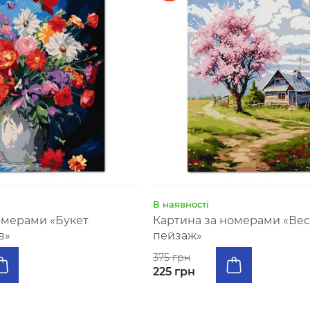
В наявності
омерами «Букет
Картина за номерами «Ве
в»
пейзаж»
375 грн
225 грн