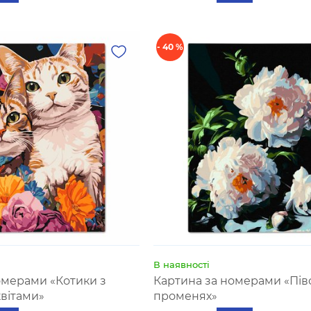
- 40 %
В наявності
омерами «Котики з
Картина за номерами «‎Піво
вітами»
променях»