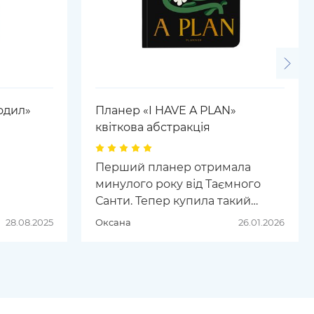
одил»
Планер «I HAVE A PLAN»
квіткова абстракція
Перший планер отримала
минулого року від Таємного
Санти. Тепер купила такий
самий, але чорний. Планери
28.08.2025
Оксана
26.01.2026
ORNER - one love 😍