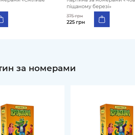
піщаному березі»
375 грн
225 грн
тин за номерами