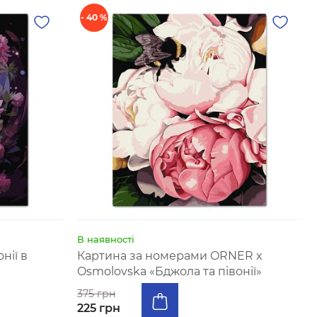
- 40 %
В наявності
нії в
Картина за номерами ORNER x
Osmolovska «Бджола та півонії»
375 грн
225 грн