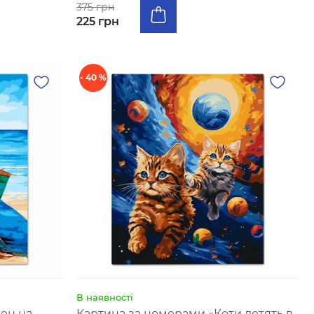
375 грн
225 грн
- 40 %
В наявності
ен на
Картина за номерами «Коти летять в