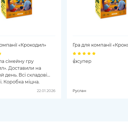
компанії «Крокодил»
Гра для компанії «Крок
а сімейну гру
👍супер
л». Доставили на
й день. Всі складові
і. Коробка міцна.
 цупкого, полірованого
22.01.2026
Руслан
 Дякую за гарний
і обслуговування.