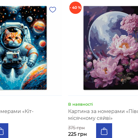
- 40 %
В наявності
омерами «Кіт-
Картина за номерами «Піво
місячному сяйві»
375 грн
225 грн