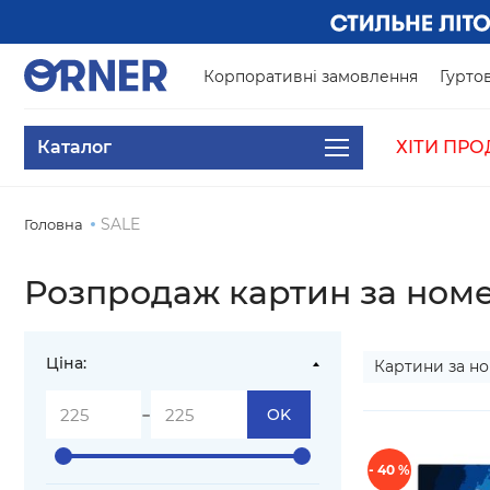
Корпоративні замовлення
Гуртов
Каталог
ХІТИ ПРО
SALE
Головна
Розпродаж картин за ном
Ціна:
Картини за 
-
OK
- 40 %