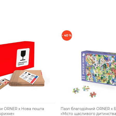
- 40 %
ти ORNER х Нова пошта
Пазл благодійний ORNER x Б
крихке»
«Місто щасливого дитинства