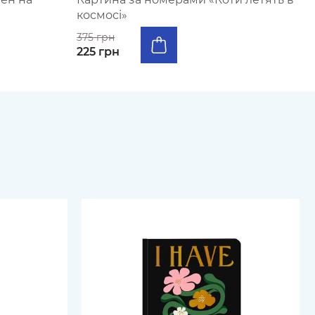
космосі»
375 грн
225 грн