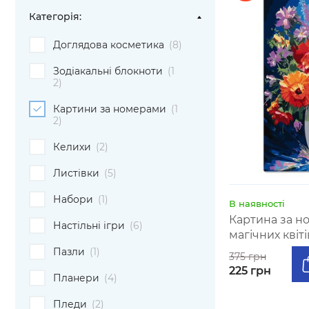
Категорiя:
Доглядова косметика
(8)
Зодіакальні блокноти
(1
2)
Картини за номерами
(1
2)
Келихи
(2)
Листівки
(5)
Набори
(1)
В наявності
Картина за н
Настільні ігри
(6)
магічних квіті
Пазли
(1)
375 грн
225 грн
Планери
(4)
Пледи
(2)